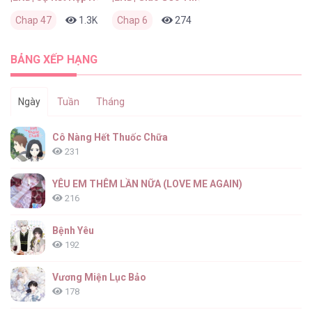
Chap 47
1.3K
0
Chap 6
2 tháng trước
274
0
2 tháng trước
BẢNG XẾP HẠNG
Ngày
Tuần
Tháng
Cô Nàng Hết Thuốc Chữa
231
YÊU EM THÊM LẦN NỮA (LOVE ME AGAIN)
216
Bệnh Yêu
192
Vương Miện Lục Bảo
178