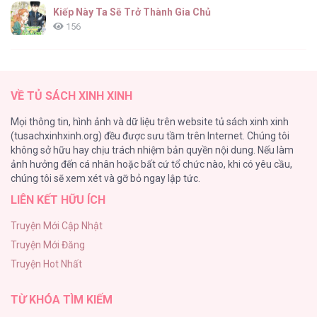
Kiếp Này Ta Sẽ Trở Thành Gia Chủ
156
ONESHOT CHỊCH
154
VỀ TỦ SÁCH XINH XINH
Cuộc Sống Sung Sướng Trong Tù
Mọi thông tin, hình ảnh và dữ liệu trên website tủ sách xinh xinh
139
(tusachxinhxinh.org) đều được sưu tầm trên Internet. Chúng tôi
không sở hữu hay chịu trách nhiệm bản quyền nội dung. Nếu làm
Tổng hợp boylove 18+
ảnh hưởng đến cá nhân hoặc bất cứ tổ chức nào, khi có yêu cầu,
135
chúng tôi sẽ xem xét và gỡ bỏ ngay lập tức.
LIÊN KẾT HỮU ÍCH
Đứa Nhỏ Không Phải Là Con Anh
132
Truyện Mới Cập Nhật
Truyện Mới Đăng
Mùa Xuân Hoa Nở
Truyện Hot Nhất
104
TỪ KHÓA TÌM KIẾM