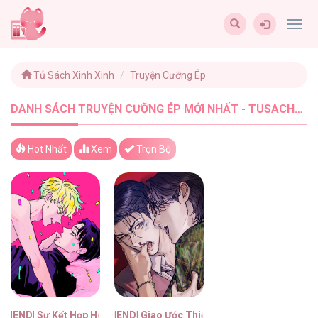
Togg
navig
Tủ Sách Xinh Xinh
Truyện Cưỡng Ép
DANH SÁCH TRUYỆN CƯỠNG ÉP MỚI NHẤT - TUSACHXINHXINH (2)
Hot Nhất
Xem
Trọn Bộ
|END| Sự Kết Hợp Hoàn Hảo
|END| Giao Ước Thiện Chí Và Công Bằng