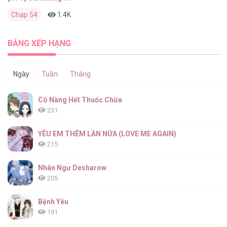
Chap 54
1.4K
0
2 tháng trước
BẢNG XẾP HẠNG
Ngày
Tuần
Tháng
Cô Nàng Hết Thuốc Chữa
231
YÊU EM THÊM LẦN NỮA (LOVE ME AGAIN)
215
Nhân Ngư Desharow
205
Bệnh Yêu
191