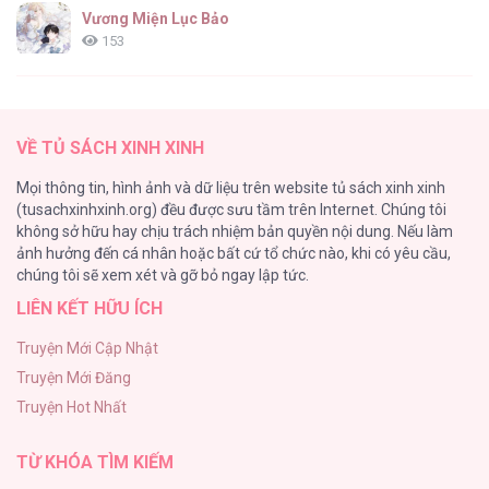
Vương Miện Lục Bảo
153
Cuộc Sống Sung Sướng Trong Tù
139
VỀ TỦ SÁCH XINH XINH
Đứa Nhỏ Không Phải Là Con Anh
Mọi thông tin, hình ảnh và dữ liệu trên website tủ sách xinh xinh
132
(tusachxinhxinh.org) đều được sưu tầm trên Internet. Chúng tôi
không sở hữu hay chịu trách nhiệm bản quyền nội dung. Nếu làm
ONESHOT CHỊCH
ảnh hưởng đến cá nhân hoặc bất cứ tổ chức nào, khi có yêu cầu,
118
chúng tôi sẽ xem xét và gỡ bỏ ngay lập tức.
LIÊN KẾT HỮU ÍCH
Kiếp Này Ta Sẽ Trở Thành Gia Chủ
118
Truyện Mới Cập Nhật
Truyện Mới Đăng
Mùa Xuân Hoa Nở
Truyện Hot Nhất
103
TỪ KHÓA TÌM KIẾM