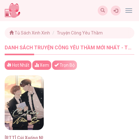
Togg
navig
Tủ Sách Xinh Xinh
Truyện Công Yêu Thầm
DANH SÁCH TRUYỆN CÔNG YÊU THẦM MỚI NHẤT - TUSACHXINHXINH (1)
Hot Nhất
Xem
Trọn Bộ
[RTT] Cúi Xuống Nhìn Em