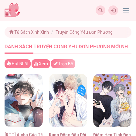
Togg
navig
Tủ Sách Xinh Xinh
Truyện Công Yêu Đơn Phương
DANH SÁCH TRUYỆN CÔNG YÊU ĐƠN PHƯƠNG MỚI NHẤT - TUSACHXINHXINH (9)
Hot Nhất
Xem
Trọn Bộ
[RTT] Alpha Của Tôi
Rung Động Đầu Đời
Điểm Hẹn Tình Đơn 