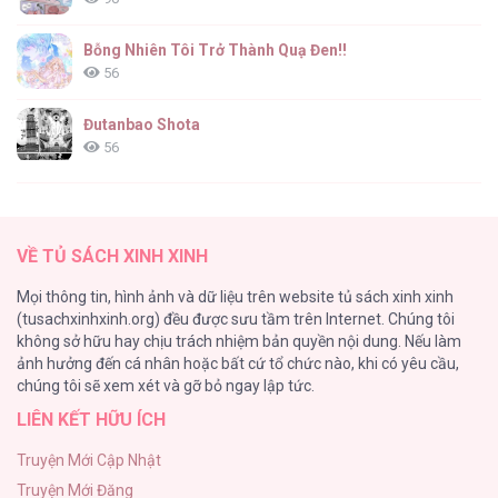
Bỗng Nhiên Tôi Trở Thành Quạ Đen!!
56
Đutanbao Shota
56
Tên Khốn Đáng Yêu Của Tôi
55
VỀ TỦ SÁCH XINH XINH
Kiếp Này Ta Sẽ Trở Thành Gia Chủ
Mọi thông tin, hình ảnh và dữ liệu trên website tủ sách xinh xinh
54
(tusachxinhxinh.org) đều được sưu tầm trên Internet. Chúng tôi
không sở hữu hay chịu trách nhiệm bản quyền nội dung. Nếu làm
Một Đêm Nọ Đột Nhiên Yandere Tới!
ảnh hưởng đến cá nhân hoặc bất cứ tổ chức nào, khi có yêu cầu,
51
chúng tôi sẽ xem xét và gỡ bỏ ngay lập tức.
LIÊN KẾT HỮU ÍCH
Cách Khiến Phu Quân Đứng Về Phía Tôi
48
Truyện Mới Cập Nhật
Truyện Mới Đăng
ONESHOT CHỊCH VỒN CHỊCH VÃ