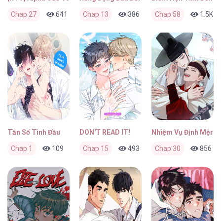
Chap 27
641
0
Chap 13
4 ngày trước
386
0
Chap 58
1 tuần trước
1.5K
Tần Số Tình Đầu
DON'T READ IT!
Nhiệm Vụ Định Mệnh
Chap 1
109
0
Chap 15
2 tháng trước
493
0
Chap 30
2 tháng trước
856