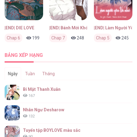
|END| DIE LOVE
|END| Bánh Mới Khó Cưỡng
|END| Làm Người Yêu 
Chap 6
199
0
Chap 7
2 tháng trước
248
0
Chap 5
2 tháng trước
245
BẢNG XẾP HẠNG
Ngày
Tuần
Tháng
Bí Mật Thanh Xuân
167
Nhân Ngư Desharow
132
Tuyển tập BOYLOVE màu sắc
90