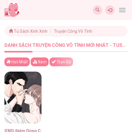
Togg
navig
Tủ Sách Xinh Xinh
Truyện Công Vô Tình
DANH SÁCH TRUYỆN CÔNG VÔ TÌNH MỚI NHẤT - TUSACHXINHXINH (1)
Hot Nhất
Xem
Trọn Bộ
|END| Điểm Dừng Chân Cuối Cùng