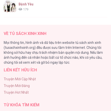
Bệnh Yêu
179
(END) Merry Marbling
150
VỀ TỦ SÁCH XINH XINH
Phế Vật Dòng Dõi Bá Tước
Mọi thông tin, hình ảnh và dữ liệu trên website tủ sách xinh xinh
135
(tusachxinhxinh.org) đều được sưu tầm trên Internet. Chúng tôi
không sở hữu hay chịu trách nhiệm bản quyền nội dung. Nếu làm
Đứa Nhỏ Không Phải Là Con Anh
ảnh hưởng đến cá nhân hoặc bất cứ tổ chức nào, khi có yêu cầu,
124
chúng tôi sẽ xem xét và gỡ bỏ ngay lập tức.
LIÊN KẾT HỮU ÍCH
Vương Miện Lục Bảo
113
Truyện Mới Cập Nhật
Truyện Mới Đăng
Mùa Xuân Hoa Nở
Truyện Hot Nhất
103
TỪ KHÓA TÌM KIẾM