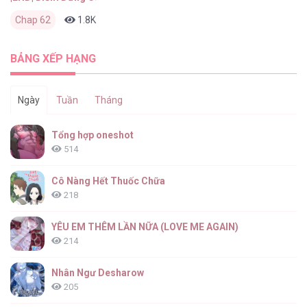
Chap 62
1.8K
0
2 tháng trước
BẢNG XẾP HẠNG
Ngày
Tuần
Tháng
Tổng hợp oneshot
514
Cô Nàng Hết Thuốc Chữa
218
YÊU EM THÊM LẦN NỮA (LOVE ME AGAIN)
214
Nhân Ngư Desharow
205