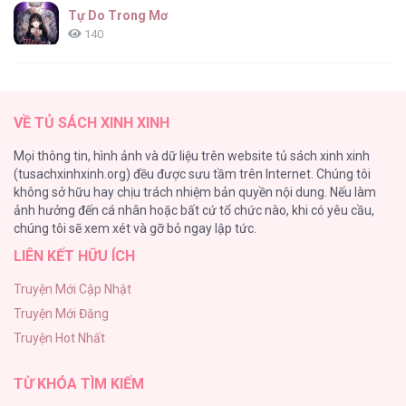
Tự Do Trong Mơ
140
Thiên Đường Táo Xanh
138
VỀ TỦ SÁCH XINH XINH
Tình Chàng 30
Mọi thông tin, hình ảnh và dữ liệu trên website tủ sách xinh xinh
102
(tusachxinhxinh.org) đều được sưu tầm trên Internet. Chúng tôi
không sở hữu hay chịu trách nhiệm bản quyền nội dung. Nếu làm
Nguyện Ước Vô Vọng Của Ma Nữ
ảnh hưởng đến cá nhân hoặc bất cứ tổ chức nào, khi có yêu cầu,
101
chúng tôi sẽ xem xét và gỡ bỏ ngay lập tức.
LIÊN KẾT HỮU ÍCH
Đầm Sen Héo Úa
95
Truyện Mới Cập Nhật
Truyện Mới Đăng
Phạm Luật
Truyện Hot Nhất
88
TỪ KHÓA TÌM KIẾM