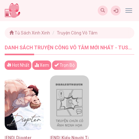
Togg
navig
Tủ Sách Xinh Xinh
Truyện Công Vô Tâm
DANH SÁCH TRUYỆN CÔNG VÔ TÂM MỚI NHẤT - TUSACHXINHXINH (2)
Hot Nhất
Xem
Trọn Bộ
|END| Diopter
|END| Kiểu Người Tôi Ghét Chính Là Cậu