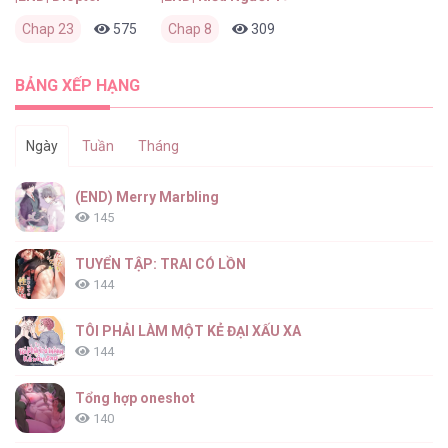
Chap 23
575
0
Chap 8
1 tháng trước
309
0
2 tháng trước
BẢNG XẾP HẠNG
Ngày
Tuần
Tháng
(END) Merry Marbling
145
TUYỂN TẬP: TRAI CÓ LỒN
144
TÔI PHẢI LÀM MỘT KẺ ĐẠI XẤU XA
144
Tổng hợp oneshot
140