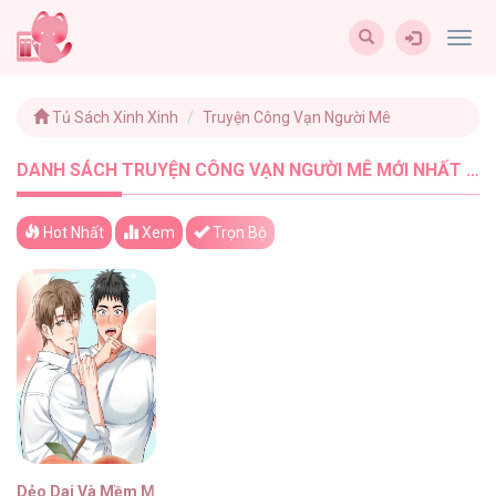
Togg
navig
Tủ Sách Xinh Xinh
Truyện Công Vạn Người Mê
DANH SÁCH TRUYỆN CÔNG VẠN NGƯỜI MÊ MỚI NHẤT - TUSACHXINHXINH (1)
Hot Nhất
Xem
Trọn Bộ
Dẻo Dai Và Mềm Mại