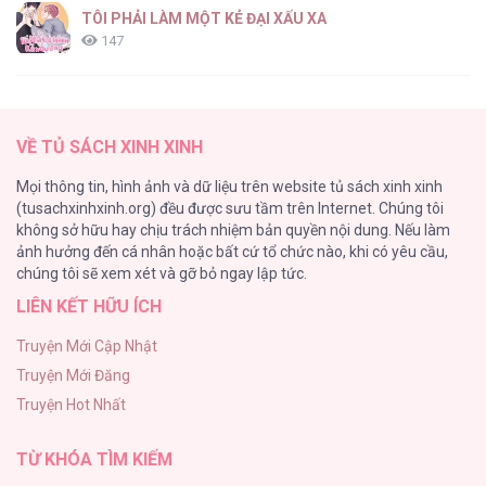
TÔI PHẢI LÀM MỘT KẺ ĐẠI XẤU XA
147
Thiên Đường Táo Xanh
145
VỀ TỦ SÁCH XINH XINH
Cây Không Có Rễ
Mọi thông tin, hình ảnh và dữ liệu trên website tủ sách xinh xinh
116
(tusachxinhxinh.org) đều được sưu tầm trên Internet. Chúng tôi
không sở hữu hay chịu trách nhiệm bản quyền nội dung. Nếu làm
Làm vị cứu tinh thật dễ dàng
ảnh hưởng đến cá nhân hoặc bất cứ tổ chức nào, khi có yêu cầu,
113
chúng tôi sẽ xem xét và gỡ bỏ ngay lập tức.
LIÊN KẾT HỮU ÍCH
|END| Định Tên Mối Quan Hệ
109
Truyện Mới Cập Nhật
Truyện Mới Đăng
Phạm Luật
Truyện Hot Nhất
106
TỪ KHÓA TÌM KIẾM