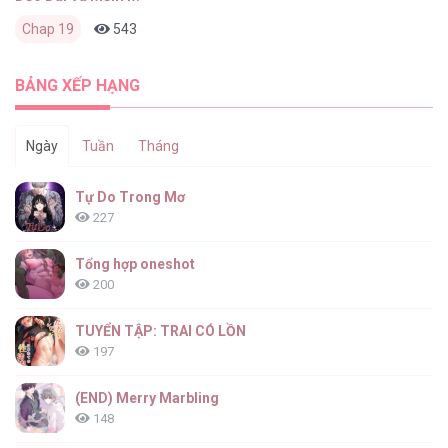
Chap 19
543
0
2 tháng trước
BẢNG XẾP HẠNG
Ngày
Tuần
Tháng
Tự Do Trong Mơ
227
Tổng hợp oneshot
200
TUYỂN TẬP: TRAI CÓ LỒN
197
(END) Merry Marbling
148