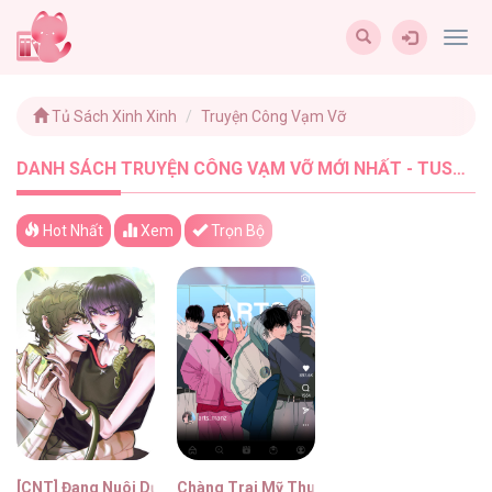
Togg
navig
Tủ Sách Xinh Xinh
Truyện Công Vạm Vỡ
DANH SÁCH TRUYỆN CÔNG VẠM VỠ MỚI NHẤT - TUSACHXINHXINH (2)
Hot Nhất
Xem
Trọn Bộ
[CNT] Đang Nuôi Dưỡng Bé Dưa Lưới
Chàng Trai Mỹ Thuật