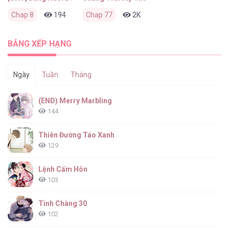
Chap 8
194
0
Chap 77
4 tuần trước
2K
0
2 tháng trước
BẢNG XẾP HẠNG
Ngày
Tuần
Tháng
(END) Merry Marbling
144
Thiên Đường Táo Xanh
129
Lệnh Cấm Hôn
103
Tình Chàng 30
102