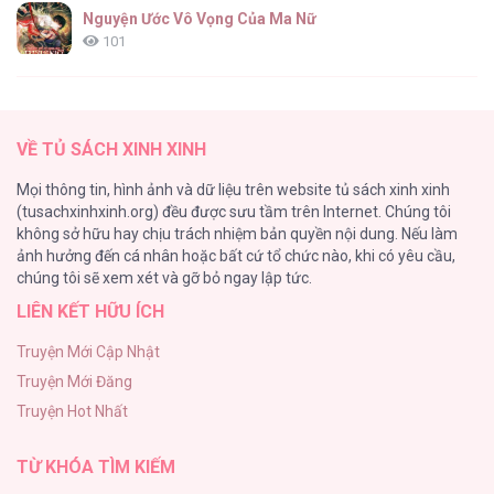
Nguyện Ước Vô Vọng Của Ma Nữ
101
Đầm Sen Héo Úa
95
VỀ TỦ SÁCH XINH XINH
Quý Cô Thế Giới Ngầm
Mọi thông tin, hình ảnh và dữ liệu trên website tủ sách xinh xinh
95
(tusachxinhxinh.org) đều được sưu tầm trên Internet. Chúng tôi
không sở hữu hay chịu trách nhiệm bản quyền nội dung. Nếu làm
Búp Măng Hư Và Đối Tác Hoàn Hảo
ảnh hưởng đến cá nhân hoặc bất cứ tổ chức nào, khi có yêu cầu,
86
chúng tôi sẽ xem xét và gỡ bỏ ngay lập tức.
LIÊN KẾT HỮU ÍCH
A Nào, Ngậm Thìa Vàng Nhé?
81
Truyện Mới Cập Nhật
Truyện Mới Đăng
Liveta
Truyện Hot Nhất
72
TỪ KHÓA TÌM KIẾM