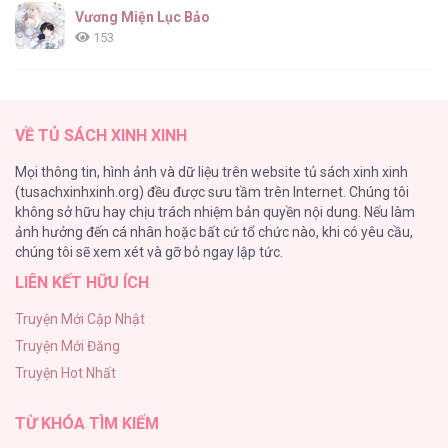
Vương Miện Lục Bảo
153
Cuộc Sống Sung Sướng Trong Tù
139
VỀ TỦ SÁCH XINH XINH
Đứa Nhỏ Không Phải Là Con Anh
Mọi thông tin, hình ảnh và dữ liệu trên website tủ sách xinh xinh
132
(tusachxinhxinh.org) đều được sưu tầm trên Internet. Chúng tôi
không sở hữu hay chịu trách nhiệm bản quyền nội dung. Nếu làm
ONESHOT CHỊCH
ảnh hưởng đến cá nhân hoặc bất cứ tổ chức nào, khi có yêu cầu,
118
chúng tôi sẽ xem xét và gỡ bỏ ngay lập tức.
LIÊN KẾT HỮU ÍCH
Kiếp Này Ta Sẽ Trở Thành Gia Chủ
118
Truyện Mới Cập Nhật
Truyện Mới Đăng
Mùa Xuân Hoa Nở
Truyện Hot Nhất
103
TỪ KHÓA TÌM KIẾM