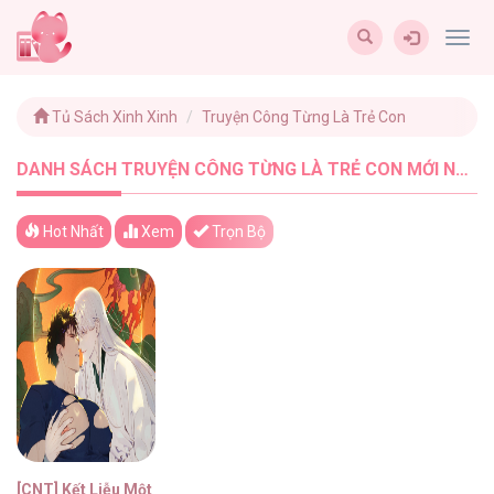
Togg
navig
Tủ Sách Xinh Xinh
Truyện Công Từng Là Trẻ Con
DANH SÁCH TRUYỆN CÔNG TỪNG LÀ TRẺ CON MỚI NHẤT - TUSACHXINHXINH (1)
Hot Nhất
Xem
Trọn Bộ
[CNT] Kết Liễu Một Vị Thần