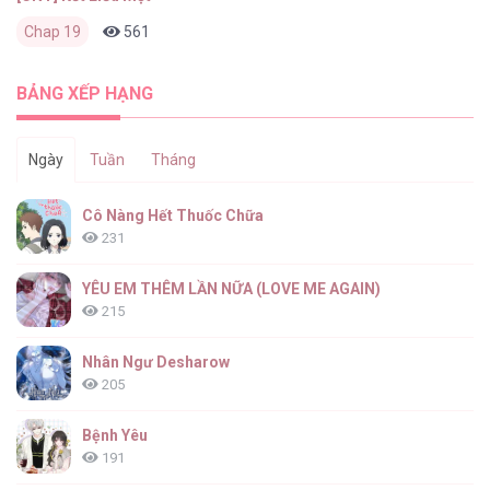
Chap 19
561
0
6 ngày trước
BẢNG XẾP HẠNG
Ngày
Tuần
Tháng
Cô Nàng Hết Thuốc Chữa
231
YÊU EM THÊM LẦN NỮA (LOVE ME AGAIN)
215
Nhân Ngư Desharow
205
Bệnh Yêu
191