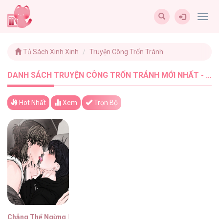
Togg
navig
Tủ Sách Xinh Xinh
Truyện Công Trốn Tránh
DANH SÁCH TRUYỆN CÔNG TRỐN TRÁNH MỚI NHẤT - TUSACHXINHXINH (1)
Hot Nhất
Xem
Trọn Bộ
Chẳng Thể Ngừng Lại