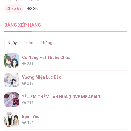
Chap 69
2K
0
3 ngày trước
BẢNG XẾP HẠNG
Ngày
Tuần
Tháng
Cô Nàng Hết Thuốc Chữa
231
Vương Miện Lục Bảo
219
YÊU EM THÊM LẦN NỮA (LOVE ME AGAIN)
217
Bệnh Yêu
194