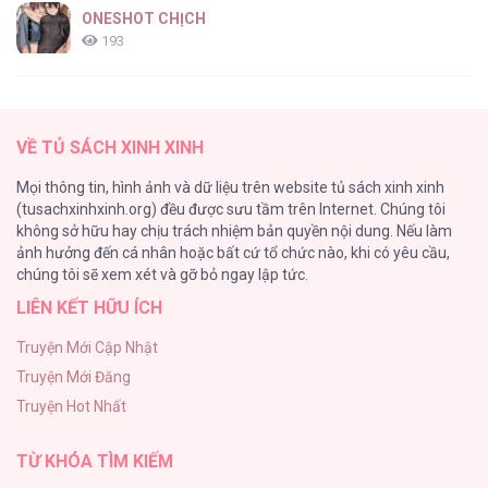
ONESHOT CHỊCH
193
Tổng hợp boylove 18+
187
VỀ TỦ SÁCH XINH XINH
Kiếp Này Ta Sẽ Trở Thành Gia Chủ
Mọi thông tin, hình ảnh và dữ liệu trên website tủ sách xinh xinh
184
(tusachxinhxinh.org) đều được sưu tầm trên Internet. Chúng tôi
không sở hữu hay chịu trách nhiệm bản quyền nội dung. Nếu làm
Cuộc Sống Sung Sướng Trong Tù
ảnh hưởng đến cá nhân hoặc bất cứ tổ chức nào, khi có yêu cầu,
140
chúng tôi sẽ xem xét và gỡ bỏ ngay lập tức.
LIÊN KẾT HỮU ÍCH
Đứa Nhỏ Không Phải Là Con Anh
132
Truyện Mới Cập Nhật
Truyện Mới Đăng
Mùa Xuân Hoa Nở
Truyện Hot Nhất
104
TỪ KHÓA TÌM KIẾM