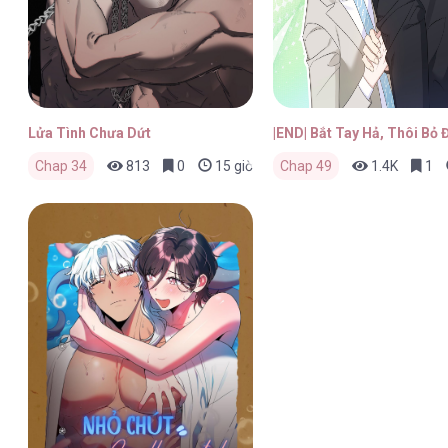
Lửa Tình Chưa Dứt
|END| Bắt Tay Hả, Thôi Bỏ Đ
Chap 34
813
0
15 giờ trước
Chap 49
1.4K
1