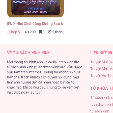
|END| Nhỏ Chút Cũng Không Sao Đâu!
Chap 5
209
0
2 tháng trước
VỀ TỦ SÁCH XINH XINH
LIÊN KẾT H
Mọi thông tin, hình ảnh và dữ liệu trên website
Truyện Mới Cậ
tủ sách xinh xinh (tusachxinhxinh.org) đều được
Truyện Mới Đ
sưu tầm trên Internet. Chúng tôi không sở hữu
Truyện Hot Nh
hay chịu trách nhiệm bản quyền nội dung. Nếu
làm ảnh hưởng đến cá nhân hoặc bất cứ tổ
chức nào, khi có yêu cầu, chúng tôi sẽ xem xét
TỪ KHÓA TÌ
và gỡ bỏ ngay lập tức.
Tủ sách xinh x
tusachxinhxin
tủ sách xinh