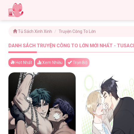
Tủ Sách Xinh Xinh
Truyện Công To Lớn
DANH SÁCH TRUYỆN CÔNG TO LỚN MỚI NHẤT - TUSACH
Hot Nhất
Xem
Nhiều
Trọn Bộ