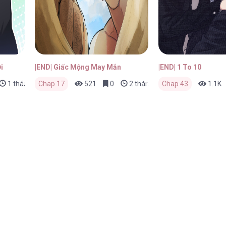
i
|END| Giấc Mộng May Mắn
|END| 1 To 10
1 tháng trước
Chap 17
521
0
2 tháng trước
Chap 43
1.1K