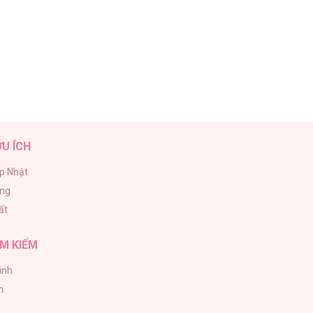
ỮU ÍCH
p Nhật
ăng
ất
M KIẾM
inh
h