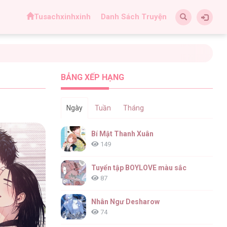
Tusachxinhxinh
Danh Sách Truyện
BẢNG XẾP HẠNG
Ngày
Tuần
Tháng
Bí Mật Thanh Xuân
149
Tuyển tập BOYLOVE màu sắc
87
Nhân Ngư Desharow
74