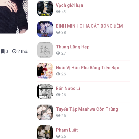
Vạch giới hạn
43
BÌNH MINH CHIA CẮT BÓNG ĐÊM
38
Thung Lũng Hẹp
0
2 tháng trước
27
Nuôi Vị Hôn Phu Bằng Tiền Bạc
26
Rổn Nước Lì
26
Tuyển Tập Manhwa Côn Trùng
26
Phạm Luật
25