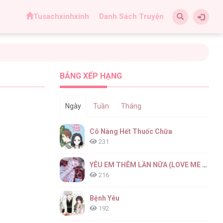
Tusachxinhxinh
Danh Sách Truyện
BẢNG XẾP HẠNG
Ngày
Tuần
Tháng
Cô Nàng Hết Thuốc Chữa
231
YÊU EM THÊM LẦN NỮA (LOVE ME AGAIN)
216
Bệnh Yêu
192