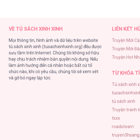
VỀ TỦ SÁCH XINH XINH
LIÊN KẾT H
Mọi thông tin, hình ảnh và dữ liệu trên website
Truyện Mới Cậ
tủ sách xinh xinh (tusachxinhxinh.org) đều được
Truyện Mới Đ
sưu tầm trên Internet. Chúng tôi không sở hữu
Truyện Hot Nh
hay chịu trách nhiệm bản quyền nội dung. Nếu
làm ảnh hưởng đến cá nhân hoặc bất cứ tổ
chức nào, khi có yêu cầu, chúng tôi sẽ xem xét
TỪ KHÓA TÌ
và gỡ bỏ ngay lập tức.
Tủ sách xinh x
tusachxinhxin
tủ sách xinh
Truyện tranh 
tsxx
roadsteam
truyen3hsang