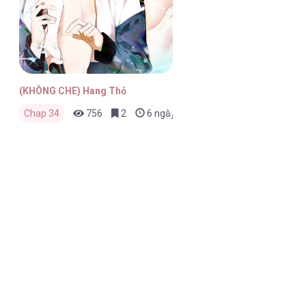
(KHÔNG CHE) Hang Thỏ
Chap 34
756
2
6 ngày trước