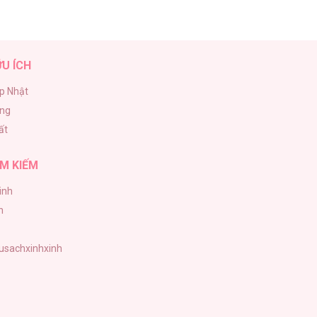
ỮU ÍCH
p Nhật
ăng
ất
M KIẾM
inh
h
tusachxinhxinh