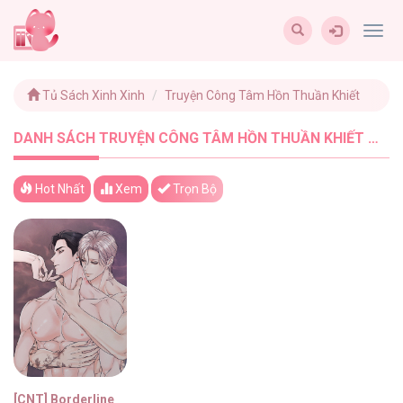
Togg
navig
Tủ Sách Xinh Xinh
Truyện Công Tâm Hồn Thuần Khiết
DANH SÁCH TRUYỆN CÔNG TÂM HỒN THUẦN KHIẾT MỚI NHẤT - TUSACHXINHXINH (1)
Hot Nhất
Xem
Trọn Bộ
[CNT] Borderline