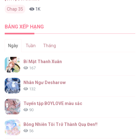
Chap 35
1K
0
4 ngày trước
BẢNG XẾP HẠNG
Ngày
Tuần
Tháng
Bí Mật Thanh Xuân
167
Nhân Ngư Desharow
132
Tuyển tập BOYLOVE màu sắc
90
Bỗng Nhiên Tôi Trở Thành Quạ Đen!!
56