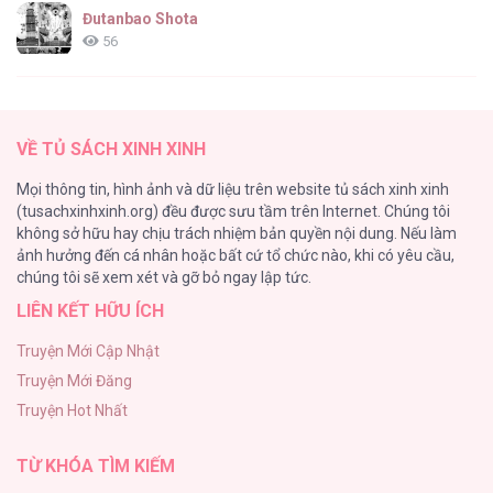
Đutanbao Shota
56
Tên Khốn Đáng Yêu Của Tôi
55
VỀ TỦ SÁCH XINH XINH
Kiếp Này Ta Sẽ Trở Thành Gia Chủ
Mọi thông tin, hình ảnh và dữ liệu trên website tủ sách xinh xinh
54
(tusachxinhxinh.org) đều được sưu tầm trên Internet. Chúng tôi
không sở hữu hay chịu trách nhiệm bản quyền nội dung. Nếu làm
Một Đêm Nọ Đột Nhiên Yandere Tới!
ảnh hưởng đến cá nhân hoặc bất cứ tổ chức nào, khi có yêu cầu,
51
chúng tôi sẽ xem xét và gỡ bỏ ngay lập tức.
LIÊN KẾT HỮU ÍCH
Cách Khiến Phu Quân Đứng Về Phía Tôi
48
Truyện Mới Cập Nhật
Truyện Mới Đăng
ONESHOT CHỊCH VỒN CHỊCH VÃ
Truyện Hot Nhất
47
TỪ KHÓA TÌM KIẾM