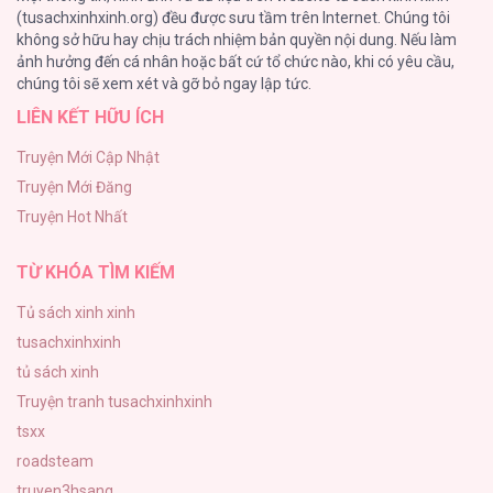
(tusachxinhxinh.org) đều được sưu tầm trên Internet. Chúng tôi
không sở hữu hay chịu trách nhiệm bản quyền nội dung. Nếu làm
Cuộc Sống Sung Sướng Trong Tù
ảnh hưởng đến cá nhân hoặc bất cứ tổ chức nào, khi có yêu cầu,
140
chúng tôi sẽ xem xét và gỡ bỏ ngay lập tức.
LIÊN KẾT HỮU ÍCH
Đứa Nhỏ Không Phải Là Con Anh
132
Truyện Mới Cập Nhật
Truyện Mới Đăng
Mùa Xuân Hoa Nở
Truyện Hot Nhất
104
TỪ KHÓA TÌM KIẾM
Tủ sách xinh xinh
tusachxinhxinh
tủ sách xinh
Truyện tranh tusachxinhxinh
tsxx
roadsteam
truyen3hsang