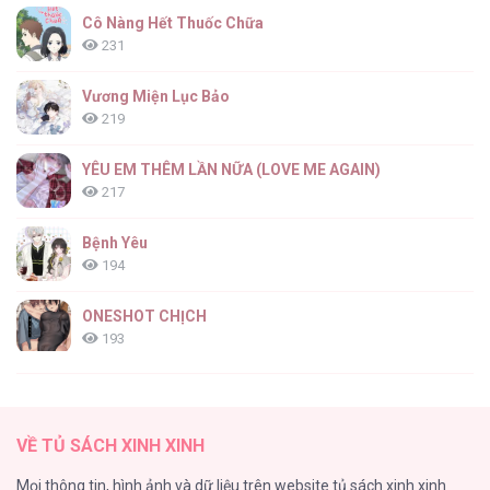
Cô Nàng Hết Thuốc Chữa
231
Vương Miện Lục Bảo
219
YÊU EM THÊM LẦN NỮA (LOVE ME AGAIN)
217
Bệnh Yêu
194
ONESHOT CHỊCH
193
Tổng hợp boylove 18+
187
VỀ TỦ SÁCH XINH XINH
Kiếp Này Ta Sẽ Trở Thành Gia Chủ
Mọi thông tin, hình ảnh và dữ liệu trên website tủ sách xinh xinh
184