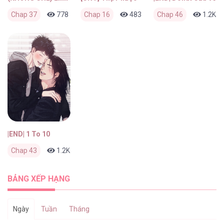
Chap 37
778
0
Chap 16
3 ngày trước
483
0
Chap 46
4 tuần trước
1.2K
|END| 1 To 10
Chap 43
1.2K
0
2 tháng trước
BẢNG XẾP HẠNG
Ngày
Tuần
Tháng