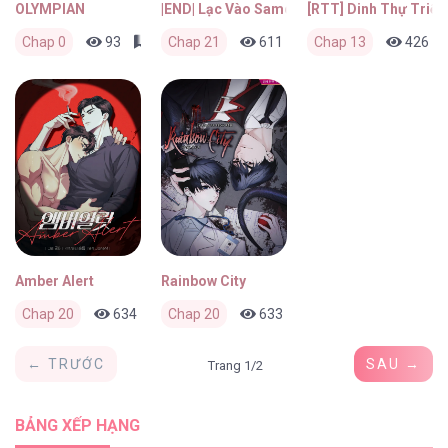
OLYMPIAN
|END| Lạc Vào Samcheonpo
[RTT] Dinh Thự Triệu
Chap 0
93
0
Chap 21
2 tháng trước
611
0
Chap 13
2 tháng trước
426
Amber Alert
Rainbow City
Chap 20
634
0
Chap 20
2 tháng trước
633
0
2 tháng trước
← TRƯỚC
SAU →
Trang 1/2
BẢNG XẾP HẠNG