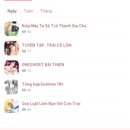
Ngày
Tuần
Tháng
Kiếp Này Ta Sẽ Trở Thành Gia Chủ
90
TUYỂN TẬP: TRAI CÓ LỒN
77
ONESHORT BÁI THIẾN
73
Tổng hợp boylove 18+
63
Quy Luật Làm Bạn Với Con Trai
60
Fan cuồng Boylove bị triệu hồi tới một thế giới lạ
57