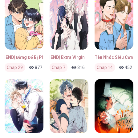
|END| Đừng Để Bị Phát Hiện!!
|END| Extra Virgin
Tên Nhóc Siêu Cưng 
Chap 29
877
0
Chap 7
2 tháng trước
316
0
Chap 14
2 tháng trước
452