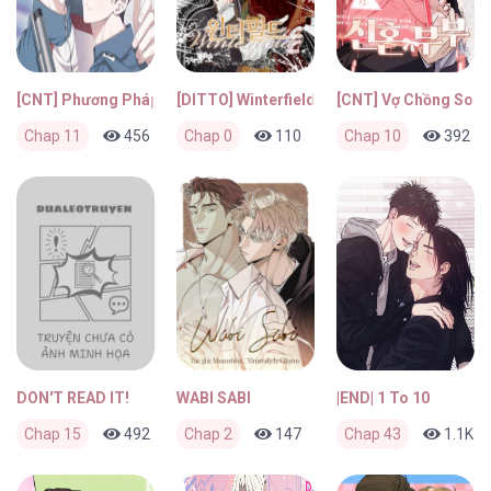
[CNT] Phương Pháp Nhắm Trúng X
[DITTO] Winterfield
[CNT] Vợ Chồng Son
Chap 11
456
0
Chap 0
2 tháng trước
110
0
Chap 10
2 tháng trước
392
DON'T READ IT!
WABI SABI
|END| 1 To 10
Chap 15
492
0
Chap 2
2 tháng trước
147
0
Chap 43
2 tháng trước
1.1K