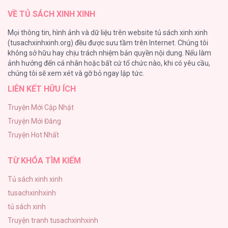
VỀ TỦ SÁCH XINH XINH
Lớ Ngớ Vớ Phải Tình Yêu
Mọi thông tin, hình ảnh và dữ liệu trên website tủ sách xinh xinh
50
(tusachxinhxinh.org) đều được sưu tầm trên Internet. Chúng tôi
không sở hữu hay chịu trách nhiệm bản quyền nội dung. Nếu làm
Tuyển Tập Manhwa Ngắn Bạo Dăm
ảnh hưởng đến cá nhân hoặc bất cứ tổ chức nào, khi có yêu cầu,
44
chúng tôi sẽ xem xét và gỡ bỏ ngay lập tức.
LIÊN KẾT HỮU ÍCH
CẨN THẬN TRĂNG TRÒN THÁNG 3 ĐẤY
43
Truyện Mới Cập Nhật
Truyện Mới Đăng
Con Tim Rung Động
Truyện Hot Nhất
41
TỪ KHÓA TÌM KIẾM
Tủ sách xinh xinh
tusachxinhxinh
tủ sách xinh
Truyện tranh tusachxinhxinh