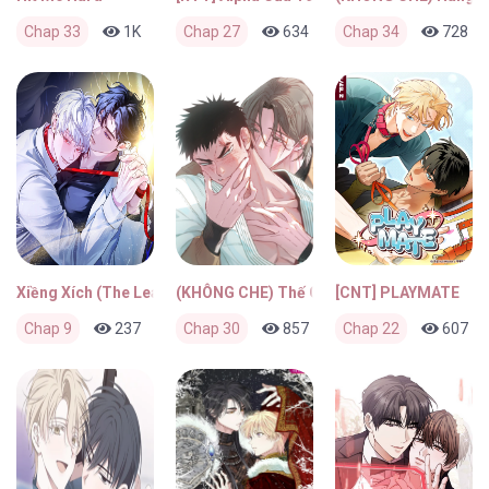
Chap 33
1K
1
Chap 27
3 ngày trước
634
0
Chap 34
3 ngày trước
728
Xiềng Xích (The Leashed)
(KHÔNG CHE) Thế Giới Của Tôi
[CNT] PLAYMATE
Chap 9
237
0
Chap 30
1 tuần trước
857
0
Chap 22
1 tuần trước
607