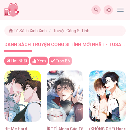
Togg
navig
Tủ Sách Xinh Xinh
Truyện Công Si Tình
DANH SÁCH TRUYỆN CÔNG SI TÌNH MỚI NHẤT - TUSACHXINHXINH (21)
Hot Nhất
Xem
Trọn Bộ
Hit Me Hard
[RTT] Alpha Của Tôi
(KHÔNG CHE) Hang 