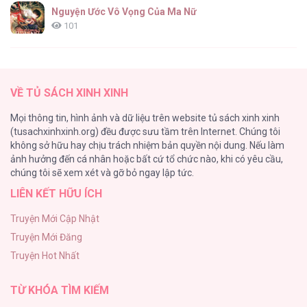
Nguyện Ước Vô Vọng Của Ma Nữ
101
Đầm Sen Héo Úa
95
VỀ TỦ SÁCH XINH XINH
Quý Cô Thế Giới Ngầm
Mọi thông tin, hình ảnh và dữ liệu trên website tủ sách xinh xinh
95
(tusachxinhxinh.org) đều được sưu tầm trên Internet. Chúng tôi
không sở hữu hay chịu trách nhiệm bản quyền nội dung. Nếu làm
Búp Măng Hư Và Đối Tác Hoàn Hảo
ảnh hưởng đến cá nhân hoặc bất cứ tổ chức nào, khi có yêu cầu,
86
chúng tôi sẽ xem xét và gỡ bỏ ngay lập tức.
LIÊN KẾT HỮU ÍCH
A Nào, Ngậm Thìa Vàng Nhé?
81
Truyện Mới Cập Nhật
Truyện Mới Đăng
Liveta
Truyện Hot Nhất
72
TỪ KHÓA TÌM KIẾM