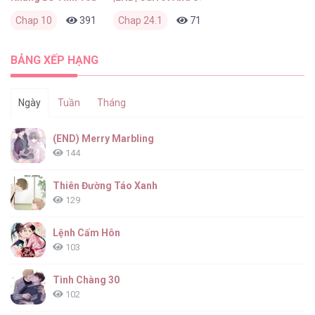
Chap 10
391
1
Chap 24.1
1 tuần trước
717
0
2 tháng trước
BẢNG XẾP HẠNG
Ngày
Tuần
Tháng
(END) Merry Marbling
144
Thiên Đường Táo Xanh
129
Lệnh Cấm Hôn
103
Tình Chàng 30
102