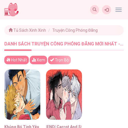
Togg
navig
Tủ Sách Xinh Xinh
Truyện Công Phóng Đãng
DANH SÁCH TRUYỆN CÔNG PHÓNG ĐÃNG MỚI NHẤT - TUSACHXINHXINH (2)
Hot Nhất
Xem
Trọn Bộ
Khủng Bố Tình Yêu Thanh Thuần
|END| Carrot And Stick