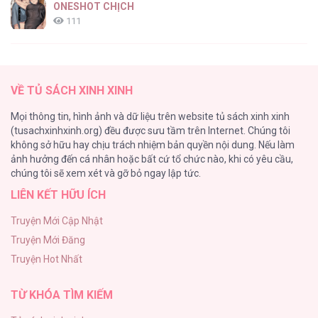
ONESHOT CHỊCH
111
[RTT] Hồi Ức Cuối Cùng
107
VỀ TỦ SÁCH XINH XINH
Tự Do Trong Mơ
Mọi thông tin, hình ảnh và dữ liệu trên website tủ sách xinh xinh
98
(tusachxinhxinh.org) đều được sưu tầm trên Internet. Chúng tôi
không sở hữu hay chịu trách nhiệm bản quyền nội dung. Nếu làm
TUYỂN TẬP: TRAI CÓ LỒN
ảnh hưởng đến cá nhân hoặc bất cứ tổ chức nào, khi có yêu cầu,
92
chúng tôi sẽ xem xét và gỡ bỏ ngay lập tức.
LIÊN KẾT HỮU ÍCH
Kiếp Này Ta Sẽ Trở Thành Gia Chủ
91
Truyện Mới Cập Nhật
Truyện Mới Đăng
Vết Tích Của Ánh Dương
Truyện Hot Nhất
89
TỪ KHÓA TÌM KIẾM