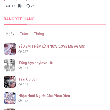
37
0
2 tháng trước
BẢNG XẾP HẠNG
Ngày
Tuần
Tháng
YÊU EM THÊM LẦN NỮA (LOVE ME AGAIN)
217
Tổng hợp boylove 18+
161
Trai Có Lồn
141
Nhận Nuôi Người Cha Phản Diện
112