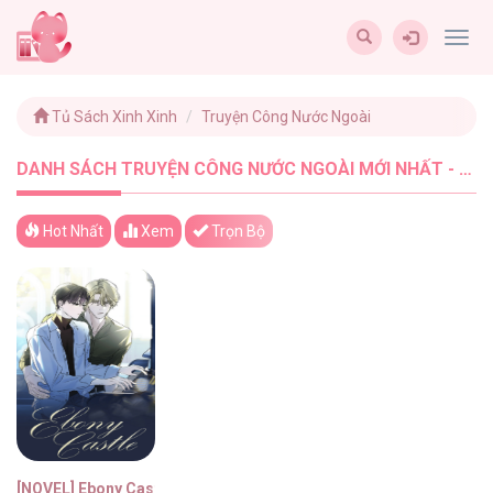
Togg
navig
Tủ Sách Xinh Xinh
Truyện Công Nước Ngoài
DANH SÁCH TRUYỆN CÔNG NƯỚC NGOÀI MỚI NHẤT - TUSACHXINHXINH (1)
Hot Nhất
Xem
Trọn Bộ
[NOVEL] Ebony Castle