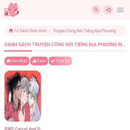
Togg
navig
Tủ Sách Xinh Xinh
Truyện Công Nói Tiếng Địa Phương
DANH SÁCH TRUYỆN CÔNG NÓI TIẾNG ĐỊA PHƯƠNG MỚI NHẤT - TUSACHXINHXINH (1)
Hot Nhất
Xem
Trọn Bộ
|END| Carrot And Stick