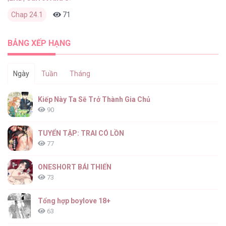
Chap 24.1
714
0
2 tháng trước
BẢNG XẾP HẠNG
Ngày
Tuần
Tháng
Kiếp Này Ta Sẽ Trở Thành Gia Chủ
90
TUYỂN TẬP: TRAI CÓ LỒN
77
ONESHORT BÁI THIẾN
73
Tổng hợp boylove 18+
63