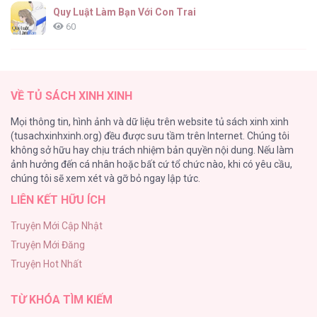
Quy Luật Làm Bạn Với Con Trai
60
Fan cuồng Boylove bị triệu hồi tới một thế giới lạ
57
VỀ TỦ SÁCH XINH XINH
Lớ Ngớ Vớ Phải Tình Yêu
Mọi thông tin, hình ảnh và dữ liệu trên website tủ sách xinh xinh
50
(tusachxinhxinh.org) đều được sưu tầm trên Internet. Chúng tôi
không sở hữu hay chịu trách nhiệm bản quyền nội dung. Nếu làm
Tuyển Tập Manhwa Ngắn Bạo Dăm
ảnh hưởng đến cá nhân hoặc bất cứ tổ chức nào, khi có yêu cầu,
44
chúng tôi sẽ xem xét và gỡ bỏ ngay lập tức.
LIÊN KẾT HỮU ÍCH
CẨN THẬN TRĂNG TRÒN THÁNG 3 ĐẤY
43
Truyện Mới Cập Nhật
Truyện Mới Đăng
Con Tim Rung Động
Truyện Hot Nhất
41
TỪ KHÓA TÌM KIẾM