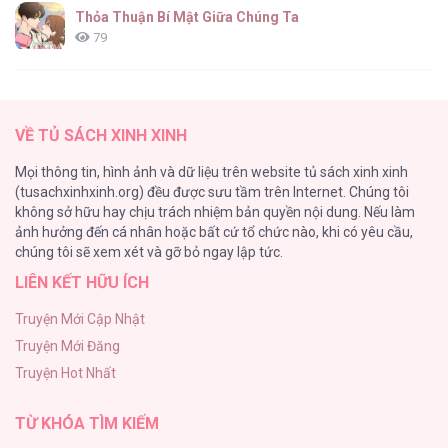
Thỏa Thuận Bí Mật Giữa Chúng Ta
79
Căn Nhà Của Dị Nhân
61
VỀ TỦ SÁCH XINH XINH
CẨN THẬN TRĂNG TRÒN THÁNG 3 ĐẤY
Mọi thông tin, hình ảnh và dữ liệu trên website tủ sách xinh xinh
51
(tusachxinhxinh.org) đều được sưu tầm trên Internet. Chúng tôi
không sở hữu hay chịu trách nhiệm bản quyền nội dung. Nếu làm
Bí Mật Thanh Xuân
ảnh hưởng đến cá nhân hoặc bất cứ tổ chức nào, khi có yêu cầu,
51
chúng tôi sẽ xem xét và gỡ bỏ ngay lập tức.
LIÊN KẾT HỮU ÍCH
Ảo Mộng tình yêu
48
Truyện Mới Cập Nhật
Truyện Mới Đăng
Con Tim Rung Động
Truyện Hot Nhất
47
TỪ KHÓA TÌM KIẾM