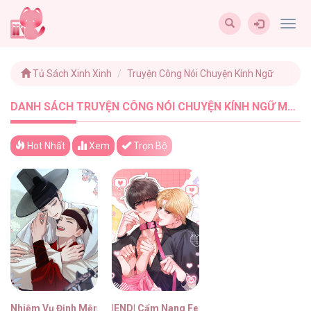
Togg
navig
Tủ Sách Xinh Xinh
Truyện Công Nói Chuyện Kính Ngữ
DANH SÁCH TRUYỆN CÔNG NÓI CHUYỆN KÍNH NGỮ MỚI NHẤT - TUSACHXINHXINH (2)
Hot Nhất
Xem
Trọn Bộ
Nhiệm Vụ Định Mệnh
|END| Cẩm Nang Fetish