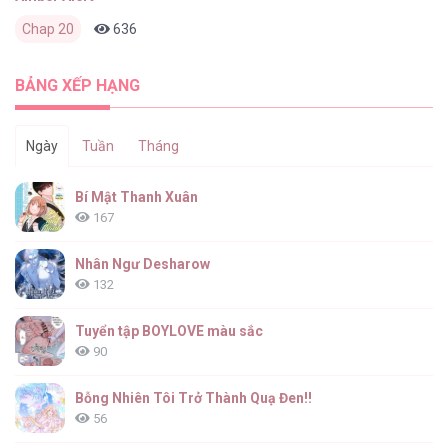
Chap 20
636
0
2 tháng trước
BẢNG XẾP HẠNG
Ngày
Tuần
Tháng
Bí Mật Thanh Xuân
167
Nhân Ngư Desharow
132
Tuyển tập BOYLOVE màu sắc
90
Bỗng Nhiên Tôi Trở Thành Quạ Đen!!
56