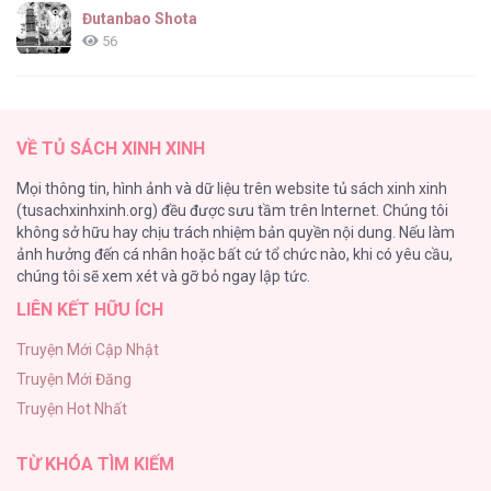
Đutanbao Shota
56
Tên Khốn Đáng Yêu Của Tôi
55
VỀ TỦ SÁCH XINH XINH
Kiếp Này Ta Sẽ Trở Thành Gia Chủ
Mọi thông tin, hình ảnh và dữ liệu trên website tủ sách xinh xinh
54
(tusachxinhxinh.org) đều được sưu tầm trên Internet. Chúng tôi
không sở hữu hay chịu trách nhiệm bản quyền nội dung. Nếu làm
Một Đêm Nọ Đột Nhiên Yandere Tới!
ảnh hưởng đến cá nhân hoặc bất cứ tổ chức nào, khi có yêu cầu,
51
chúng tôi sẽ xem xét và gỡ bỏ ngay lập tức.
LIÊN KẾT HỮU ÍCH
Cách Khiến Phu Quân Đứng Về Phía Tôi
48
Truyện Mới Cập Nhật
Truyện Mới Đăng
ONESHOT CHỊCH VỒN CHỊCH VÃ
Truyện Hot Nhất
47
TỪ KHÓA TÌM KIẾM