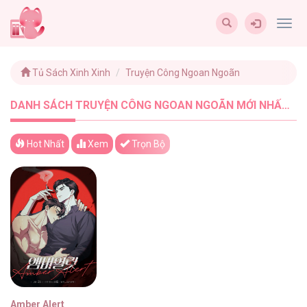
Togg
navig
Tủ Sách Xinh Xinh
Truyện Công Ngoan Ngoãn
DANH SÁCH TRUYỆN CÔNG NGOAN NGOÃN MỚI NHẤT - TUSACHXINHXINH (1)
Hot Nhất
Xem
Trọn Bộ
Amber Alert