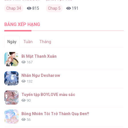
Chap 34
815
0
Chap 5
21 giờ trước
191
0
2 tháng trước
BẢNG XẾP HẠNG
Ngày
Tuần
Tháng
Bí Mật Thanh Xuân
167
Nhân Ngư Desharow
132
Tuyển tập BOYLOVE màu sắc
90
Bỗng Nhiên Tôi Trở Thành Quạ Đen!!
56