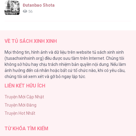
Đutanbao Shota
56
Tên Khốn Đáng Yêu Của Tôi
55
VỀ TỦ SÁCH XINH XINH
Kiếp Này Ta Sẽ Trở Thành Gia Chủ
Mọi thông tin, hình ảnh và dữ liệu trên website tủ sách xinh xinh
54
(tusachxinhxinh.org) đều được sưu tầm trên Internet. Chúng tôi
không sở hữu hay chịu trách nhiệm bản quyền nội dung. Nếu làm
Một Đêm Nọ Đột Nhiên Yandere Tới!
ảnh hưởng đến cá nhân hoặc bất cứ tổ chức nào, khi có yêu cầu,
51
chúng tôi sẽ xem xét và gỡ bỏ ngay lập tức.
LIÊN KẾT HỮU ÍCH
Cách Khiến Phu Quân Đứng Về Phía Tôi
48
Truyện Mới Cập Nhật
Truyện Mới Đăng
ONESHOT CHỊCH VỒN CHỊCH VÃ
Truyện Hot Nhất
47
TỪ KHÓA TÌM KIẾM