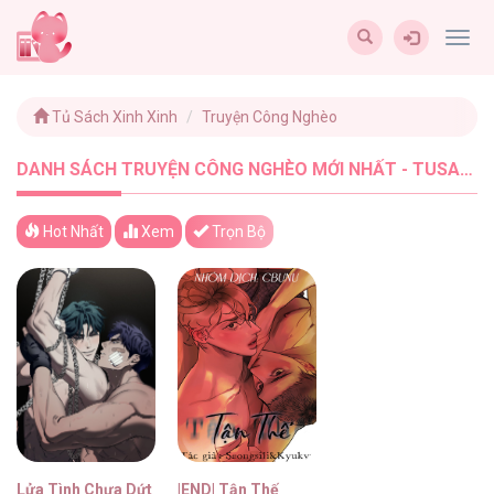
Togg
navig
Tủ Sách Xinh Xinh
Truyện Công Nghèo
DANH SÁCH TRUYỆN CÔNG NGHÈO MỚI NHẤT - TUSACHXINHXINH (2)
Hot Nhất
Xem
Trọn Bộ
Lửa Tình Chưa Dứt
|END| Tận Thế