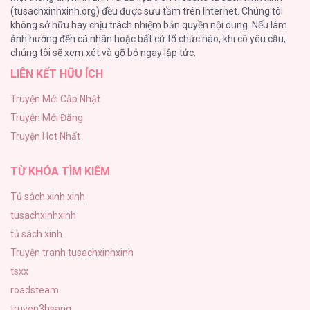
(tusachxinhxinh.org) đều được sưu tầm trên Internet. Chúng tôi
không sở hữu hay chịu trách nhiệm bản quyền nội dung. Nếu làm
Bỏ Quách Chồng Con Đi, Tiền Bạc Mới Là Tất Cả
ảnh hưởng đến cá nhân hoặc bất cứ tổ chức nào, khi có yêu cầu,
123
chúng tôi sẽ xem xét và gỡ bỏ ngay lập tức.
LIÊN KẾT HỮU ÍCH
Tình yêu và danh vọng
107
Truyện Mới Cập Nhật
Truyện Mới Đăng
Tùy Tâm Tùy Ý
Truyện Hot Nhất
105
TỪ KHÓA TÌM KIẾM
Tủ sách xinh xinh
tusachxinhxinh
tủ sách xinh
Truyện tranh tusachxinhxinh
tsxx
roadsteam
truyen3hsang