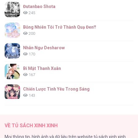
Đutanbao Shota
245
Bỗng Nhiên Tôi Trở Thành Quạ Đen!!
200
Nhân Ngư Desharow
170
Bí Mật Thanh Xuân
167
Chiến Lược Tình Yêu Trong Sáng
143
(END) Merry Marbling
142
VỀ TỦ SÁCH XINH XINH
Tuyển Tập Chjch và Chjch
Mọi thông tin, hình ảnh và dữ liệu trên website tủ sách xinh xinh
128