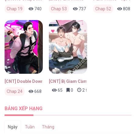
Chap 19
740
1
Chap 53
4 ngày trước
737
0
Chap 52
3 tuần trước
808
[CNT] Double Down
[CNT] Bị Giam Cầm Cùng Thanh Mai Trúc 
65
0
2 tháng trước
Chap 24
668
0
4 tuần trước
BẢNG XẾP HẠNG
Ngày
Tuần
Tháng