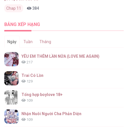
Chap 11
384
0
2 tháng trước
BẢNG XẾP HẠNG
Ngày
Tuần
Tháng
YÊU EM THÊM LẦN NỮA (LOVE ME AGAIN)
217
Trai Có Lồn
129
Tổng hợp boylove 18+
109
Nhận Nuôi Người Cha Phản Diện
109