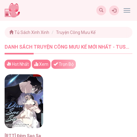
Togg
navig
Tủ Sách Xinh Xinh
Truyện Công Mưu Kế
DANH SÁCH TRUYỆN CÔNG MƯU KẾ MỚI NHẤT - TUSACHXINHXINH (1)
Hot Nhất
Xem
Trọn Bộ
[RTT] Đêm Sao Sa