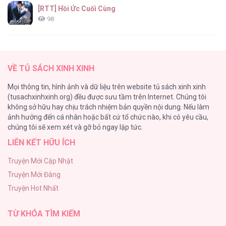
[RTT] Hồi Ức Cuối Cùng
98
Vết Tích Của Ánh Dương
89
VỀ TỦ SÁCH XINH XINH
Tự Do Trong Mơ
Mọi thông tin, hình ảnh và dữ liệu trên website tủ sách xinh xinh
75
(tusachxinhxinh.org) đều được sưu tầm trên Internet. Chúng tôi
không sở hữu hay chịu trách nhiệm bản quyền nội dung. Nếu làm
Vương Miện Lục Bảo
ảnh hưởng đến cá nhân hoặc bất cứ tổ chức nào, khi có yêu cầu,
75
chúng tôi sẽ xem xét và gỡ bỏ ngay lập tức.
LIÊN KẾT HỮU ÍCH
Chào Mừng Đến Với Văn Hóa Milf
70
Truyện Mới Cập Nhật
Truyện Mới Đăng
ONESHOT CHỊCH
Truyện Hot Nhất
68
TỪ KHÓA TÌM KIẾM