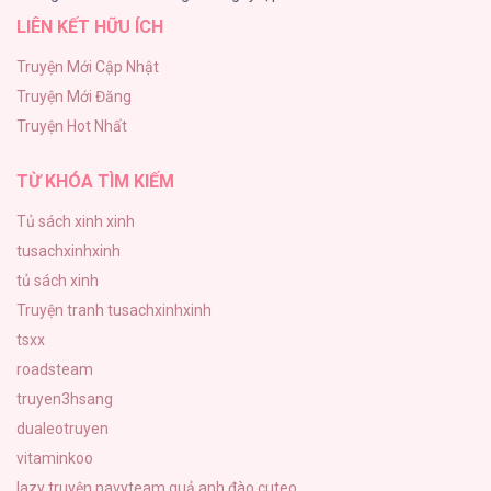
LIÊN KẾT HỮU ÍCH
BÌNH MINH CHIA CẮT BÓNG ĐÊM
38
Truyện Mới Cập Nhật
Truyện Mới Đăng
ONESHOT CHỊCH VỒN CHỊCH VÃ
Truyện Hot Nhất
31
TỪ KHÓA TÌM KIẾM
Tủ sách xinh xinh
tusachxinhxinh
tủ sách xinh
Truyện tranh tusachxinhxinh
tsxx
roadsteam
truyen3hsang
dualeotruyen
vitaminkoo
lazy truyện
navyteam
quả anh đào cuteo