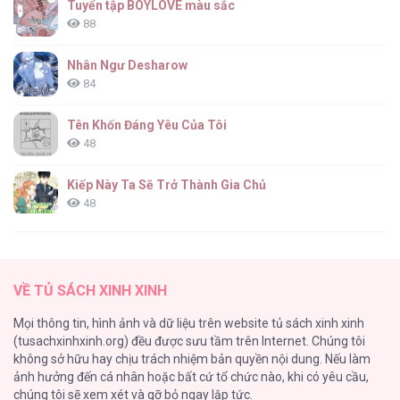
Tuyển tập BOYLOVE màu sắc
88
Nhân Ngư Desharow
84
Tên Khốn Đáng Yêu Của Tôi
48
Kiếp Này Ta Sẽ Trở Thành Gia Chủ
48
Cách Khiến Phu Quân Đứng Về Phía Tôi
47
VỀ TỦ SÁCH XINH XINH
Vạch giới hạn
Mọi thông tin, hình ảnh và dữ liệu trên website tủ sách xinh xinh
44
(tusachxinhxinh.org) đều được sưu tầm trên Internet. Chúng tôi
không sở hữu hay chịu trách nhiệm bản quyền nội dung. Nếu làm
Cash Or Credit
ảnh hưởng đến cá nhân hoặc bất cứ tổ chức nào, khi có yêu cầu,
44
chúng tôi sẽ xem xét và gỡ bỏ ngay lập tức.