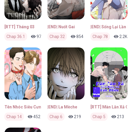
[RTT] Tháng 03
|END| Nuốt Gai
|END| Sống Lại Lần N
Chap 36.1
974
Chap 32
0
2 tháng trước
854
0
Chap 78
2 tháng trước
2.2K
Tên Nhóc Siêu Cưng Của Tôi
|END| La Mèche
[RTT] Màn Lăn Xả Củ
Chap 14
452
0
Chap 6
2 tháng trước
219
0
Chap 5
2 tháng trước
213