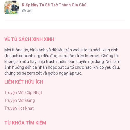
Kiếp Này Ta Sẽ Trở Thành Gia Chủ
48
Cách Khiến Phu Quân Đứng Về Phía Tôi
47
VỀ TỦ SÁCH XINH XINH
Vạch giới hạn
Mọi thông tin, hình ảnh và dữ liệu trên website tủ sách xinh xinh
44
(tusachxinhxinh.org) đều được sưu tầm trên Internet. Chúng tôi
không sở hữu hay chịu trách nhiệm bản quyền nội dung. Nếu làm
Cash Or Credit
ảnh hưởng đến cá nhân hoặc bất cứ tổ chức nào, khi có yêu cầu,
44
chúng tôi sẽ xem xét và gỡ bỏ ngay lập tức.
LIÊN KẾT HỮU ÍCH
BÌNH MINH CHIA CẮT BÓNG ĐÊM
38
Truyện Mới Cập Nhật
Truyện Mới Đăng
ONESHOT CHỊCH VỒN CHỊCH VÃ
Truyện Hot Nhất
31
TỪ KHÓA TÌM KIẾM