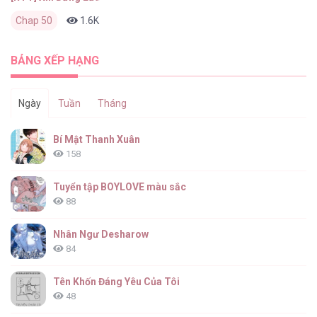
Chap 50
1.6K
0
2 tháng trước
BẢNG XẾP HẠNG
Ngày
Tuần
Tháng
Bí Mật Thanh Xuân
158
Tuyển tập BOYLOVE màu sắc
88
Nhân Ngư Desharow
84
Tên Khốn Đáng Yêu Của Tôi
48