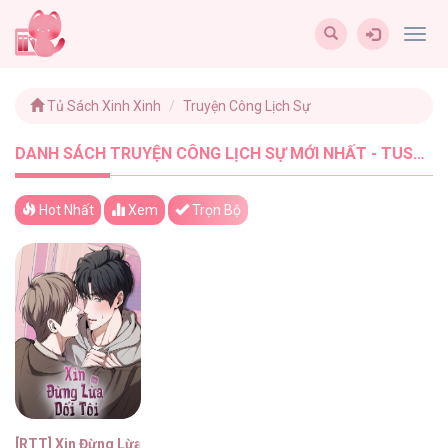
Togg
navig
Tủ Sách Xinh Xinh
Truyện Công Lịch Sự
DANH SÁCH TRUYỆN CÔNG LỊCH SỰ MỚI NHẤT - TUSACHXINHXINH (1)
Hot Nhất
Xem
Trọn Bộ
[RTT] Xin Đừng Lừa Dối Tôi