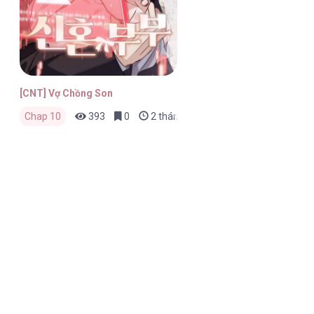
[CNT] Vợ Chồng Son
Chap 10
393
0
2 tháng trước