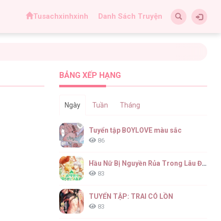
Tusachxinhxinh
Danh Sách Truyện
BẢNG XẾP HẠNG
Ngày
Tuần
Tháng
Tuyển tập BOYLOVE màu sắc
86
Hầu Nữ Bị Nguyền Rủa Trong Lâu Đài Của Công Tước
83
TUYỂN TẬP: TRAI CÓ LỒN
83