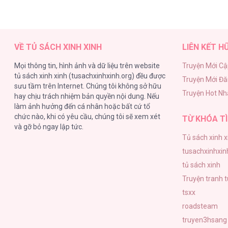
VỀ TỦ SÁCH XINH XINH
LIÊN KẾT H
Mọi thông tin, hình ảnh và dữ liệu trên website
Truyện Mới Cậ
tủ sách xinh xinh (tusachxinhxinh.org) đều được
Truyện Mới Đ
sưu tầm trên Internet. Chúng tôi không sở hữu
Truyện Hot Nh
hay chịu trách nhiệm bản quyền nội dung. Nếu
làm ảnh hưởng đến cá nhân hoặc bất cứ tổ
chức nào, khi có yêu cầu, chúng tôi sẽ xem xét
TỪ KHÓA TÌ
và gỡ bỏ ngay lập tức.
Tủ sách xinh x
tusachxinhxin
tủ sách xinh
Truyện tranh 
tsxx
roadsteam
truyen3hsang