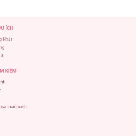
ỮU ÍCH
p Nhật
ăng
ất
M KIẾM
inh
h
tusachxinhxinh