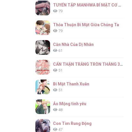
TUYỂN TẬP MANHWA BÍ MẬT CƠ THỂ
79
Thỏa Thuận Bí Mật Giữa Chúng Ta
79
Căn Nhà Của Dị Nhân
61
CẨN THẬN TRĂNG TRÒN THÁNG 3 ĐẤY
51
Bí Mật Thanh Xuân
51
Ảo Mộng tình yêu
48
Con Tim Rung Động
47