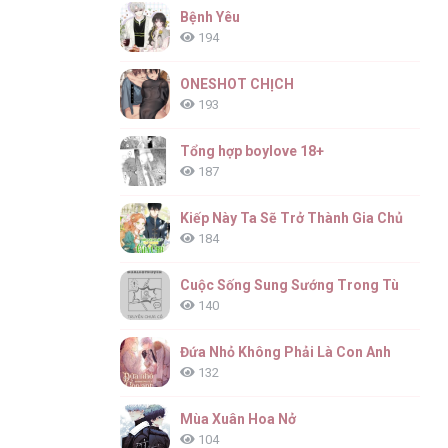
Bệnh Yêu
194
ONESHOT CHỊCH
193
Tổng hợp boylove 18+
187
Kiếp Này Ta Sẽ Trở Thành Gia Chủ
184
Cuộc Sống Sung Sướng Trong Tù
140
Đứa Nhỏ Không Phải Là Con Anh
132
Mùa Xuân Hoa Nở
104