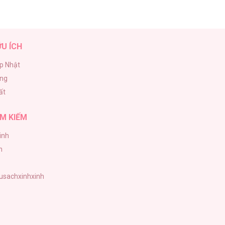
ỮU ÍCH
p Nhật
ăng
ất
M KIẾM
inh
h
tusachxinhxinh