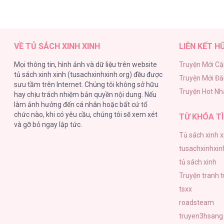
VỀ TỦ SÁCH XINH XINH
LIÊN KẾT H
Mọi thông tin, hình ảnh và dữ liệu trên website
Truyện Mới Cậ
tủ sách xinh xinh (tusachxinhxinh.org) đều được
Truyện Mới Đ
sưu tầm trên Internet. Chúng tôi không sở hữu
Truyện Hot Nh
hay chịu trách nhiệm bản quyền nội dung. Nếu
làm ảnh hưởng đến cá nhân hoặc bất cứ tổ
chức nào, khi có yêu cầu, chúng tôi sẽ xem xét
TỪ KHÓA TÌ
và gỡ bỏ ngay lập tức.
Tủ sách xinh x
tusachxinhxin
tủ sách xinh
Truyện tranh 
tsxx
roadsteam
truyen3hsang