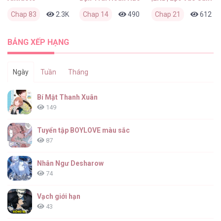
Chap 83
2.3K
0
Chap 14
1 tháng trước
490
0
Chap 21
2 tháng trước
612
BẢNG XẾP HẠNG
Ngày
Tuần
Tháng
Bí Mật Thanh Xuân
149
Tuyển tập BOYLOVE màu sắc
87
Nhân Ngư Desharow
74
Vạch giới hạn
43