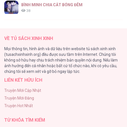
BÌNH MINH CHIA CẮT BÓNG ĐÊM
38
Thung Lũng Hẹp
27
VỀ TỦ SÁCH XINH XINH
Nuôi Vị Hôn Phu Bằng Tiền Bạc
Mọi thông tin, hình ảnh và dữ liệu trên website tủ sách xinh xinh
26
(tusachxinhxinh.org) đều được sưu tầm trên Internet. Chúng tôi
không sở hữu hay chịu trách nhiệm bản quyền nội dung. Nếu làm
Rổn Nước Lì
ảnh hưởng đến cá nhân hoặc bất cứ tổ chức nào, khi có yêu cầu,
26
chúng tôi sẽ xem xét và gỡ bỏ ngay lập tức.
LIÊN KẾT HỮU ÍCH
Tuyển Tập Manhwa Côn Trùng
26
Truyện Mới Cập Nhật
Truyện Mới Đăng
Phạm Luật
Truyện Hot Nhất
25
TỪ KHÓA TÌM KIẾM