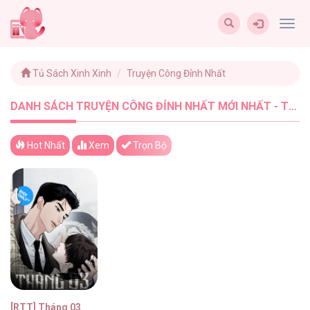
Togg
navig
Tủ Sách Xinh Xinh
Truyện Công Đỉnh Nhất
DANH SÁCH TRUYỆN CÔNG ĐỈNH NHẤT MỚI NHẤT - TUSACHXINHXINH (1)
Hot Nhất
Xem
Trọn Bộ
[RTT] Tháng 03