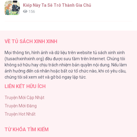
Kiếp Này Ta Sẽ Trở Thành Gia Chủ
156
ONESHOT CHỊCH
154
VỀ TỦ SÁCH XINH XINH
Cuộc Sống Sung Sướng Trong Tù
Mọi thông tin, hình ảnh và dữ liệu trên website tủ sách xinh xinh
139
(tusachxinhxinh.org) đều được sưu tầm trên Internet. Chúng tôi
không sở hữu hay chịu trách nhiệm bản quyền nội dung. Nếu làm
Tổng hợp boylove 18+
ảnh hưởng đến cá nhân hoặc bất cứ tổ chức nào, khi có yêu cầu,
135
chúng tôi sẽ xem xét và gỡ bỏ ngay lập tức.
LIÊN KẾT HỮU ÍCH
Đứa Nhỏ Không Phải Là Con Anh
132
Truyện Mới Cập Nhật
Truyện Mới Đăng
Mùa Xuân Hoa Nở
Truyện Hot Nhất
104
TỪ KHÓA TÌM KIẾM