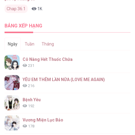
Chap 36.1
1K
0
2 tháng trước
BẢNG XẾP HẠNG
Ngày
Tuần
Tháng
Cô Nàng Hết Thuốc Chữa
231
YÊU EM THÊM LẦN NỮA (LOVE ME AGAIN)
216
Bệnh Yêu
192
Vương Miện Lục Bảo
178