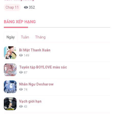
Chap 11
352
0
2 tháng trước
BẢNG XẾP HẠNG
Ngày
Tuần
Tháng
Bí Mật Thanh Xuân
149
Tuyển tập BOYLOVE màu sắc
87
Nhân Ngư Desharow
74
Vạch giới hạn
43