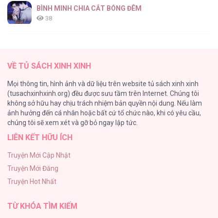
BÌNH MINH CHIA CẮT BÓNG ĐÊM
38
Thung Lũng Hẹp
27
VỀ TỦ SÁCH XINH XINH
Nuôi Vị Hôn Phu Bằng Tiền Bạc
Mọi thông tin, hình ảnh và dữ liệu trên website tủ sách xinh xinh
26
(tusachxinhxinh.org) đều được sưu tầm trên Internet. Chúng tôi
không sở hữu hay chịu trách nhiệm bản quyền nội dung. Nếu làm
Rổn Nước Lì
ảnh hưởng đến cá nhân hoặc bất cứ tổ chức nào, khi có yêu cầu,
26
chúng tôi sẽ xem xét và gỡ bỏ ngay lập tức.
LIÊN KẾT HỮU ÍCH
Tuyển Tập Manhwa Côn Trùng
26
Truyện Mới Cập Nhật
Truyện Mới Đăng
Phạm Luật
Truyện Hot Nhất
25
TỪ KHÓA TÌM KIẾM