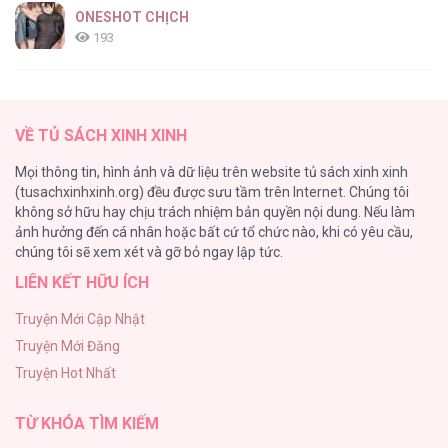
ONESHOT CHỊCH
193
Tổng hợp boylove 18+
187
VỀ TỦ SÁCH XINH XINH
Kiếp Này Ta Sẽ Trở Thành Gia Chủ
Mọi thông tin, hình ảnh và dữ liệu trên website tủ sách xinh xinh
184
(tusachxinhxinh.org) đều được sưu tầm trên Internet. Chúng tôi
không sở hữu hay chịu trách nhiệm bản quyền nội dung. Nếu làm
Cuộc Sống Sung Sướng Trong Tù
ảnh hưởng đến cá nhân hoặc bất cứ tổ chức nào, khi có yêu cầu,
140
chúng tôi sẽ xem xét và gỡ bỏ ngay lập tức.
LIÊN KẾT HỮU ÍCH
Đứa Nhỏ Không Phải Là Con Anh
132
Truyện Mới Cập Nhật
Truyện Mới Đăng
Mùa Xuân Hoa Nở
Truyện Hot Nhất
104
TỪ KHÓA TÌM KIẾM