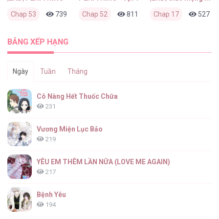
Chap 53
739
0
Chap 52
3 tuần trước
811
0
Chap 17
4 tuần trước
527
BẢNG XẾP HẠNG
Ngày
Tuần
Tháng
Cô Nàng Hết Thuốc Chữa
231
Vương Miện Lục Bảo
219
YÊU EM THÊM LẦN NỮA (LOVE ME AGAIN)
217
Bệnh Yêu
194