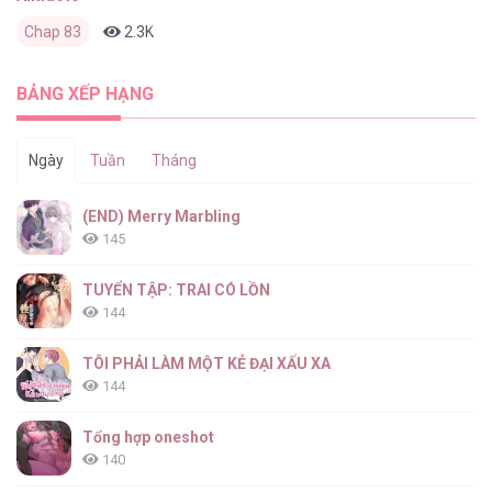
Chap 83
2.3K
0
1 tháng trước
BẢNG XẾP HẠNG
Ngày
Tuần
Tháng
(END) Merry Marbling
145
TUYỂN TẬP: TRAI CÓ LỒN
144
TÔI PHẢI LÀM MỘT KẺ ĐẠI XẤU XA
144
Tổng hợp oneshot
140