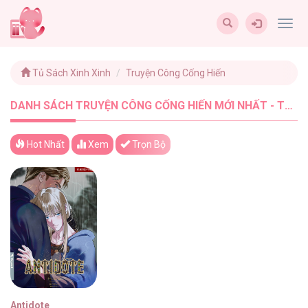
Togg
navig
Tủ Sách Xinh Xinh
Truyện Công Cống Hiến
DANH SÁCH TRUYỆN CÔNG CỐNG HIẾN MỚI NHẤT - TUSACHXINHXINH (1)
Hot Nhất
Xem
Trọn Bộ
Antidote