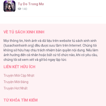
Tự Do Trong Mơ
140
Thiên Đường Táo Xanh
138
VỀ TỦ SÁCH XINH XINH
Tình Chàng 30
Mọi thông tin, hình ảnh và dữ liệu trên website tủ sách xinh xinh
102
(tusachxinhxinh.org) đều được sưu tầm trên Internet. Chúng tôi
không sở hữu hay chịu trách nhiệm bản quyền nội dung. Nếu làm
Nguyện Ước Vô Vọng Của Ma Nữ
ảnh hưởng đến cá nhân hoặc bất cứ tổ chức nào, khi có yêu cầu,
101
chúng tôi sẽ xem xét và gỡ bỏ ngay lập tức.
LIÊN KẾT HỮU ÍCH
Đầm Sen Héo Úa
95
Truyện Mới Cập Nhật
Truyện Mới Đăng
Phạm Luật
Truyện Hot Nhất
88
TỪ KHÓA TÌM KIẾM