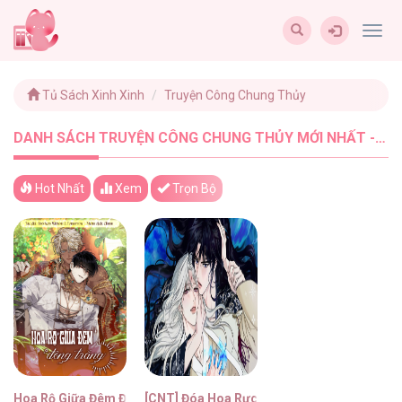
Togg
navig
Tủ Sách Xinh Xinh
Truyện Công Chung Thủy
DANH SÁCH TRUYỆN CÔNG CHUNG THỦY MỚI NHẤT - TUSACHXINHXINH (2)
Hot Nhất
Xem
Trọn Bộ
Hoa Rộ Giữa Đêm Đông Trắng
[CNT] Đóa Hoa Rực Lửa