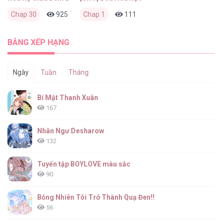
Chap 30
925
0
Chap 1
1 tháng trước
111
0
2 tháng trước
BẢNG XẾP HẠNG
Ngày
Tuần
Tháng
Bí Mật Thanh Xuân
167
Nhân Ngư Desharow
132
Tuyển tập BOYLOVE màu sắc
90
Bỗng Nhiên Tôi Trở Thành Quạ Đen!!
56