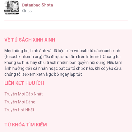
Đutanbao Shota
56
Tên Khốn Đáng Yêu Của Tôi
55
VỀ TỦ SÁCH XINH XINH
Kiếp Này Ta Sẽ Trở Thành Gia Chủ
Mọi thông tin, hình ảnh và dữ liệu trên website tủ sách xinh xinh
54
(tusachxinhxinh.org) đều được sưu tầm trên Internet. Chúng tôi
không sở hữu hay chịu trách nhiệm bản quyền nội dung. Nếu làm
Một Đêm Nọ Đột Nhiên Yandere Tới!
ảnh hưởng đến cá nhân hoặc bất cứ tổ chức nào, khi có yêu cầu,
51
chúng tôi sẽ xem xét và gỡ bỏ ngay lập tức.
LIÊN KẾT HỮU ÍCH
Cách Khiến Phu Quân Đứng Về Phía Tôi
48
Truyện Mới Cập Nhật
Truyện Mới Đăng
ONESHOT CHỊCH VỒN CHỊCH VÃ
Truyện Hot Nhất
47
TỪ KHÓA TÌM KIẾM