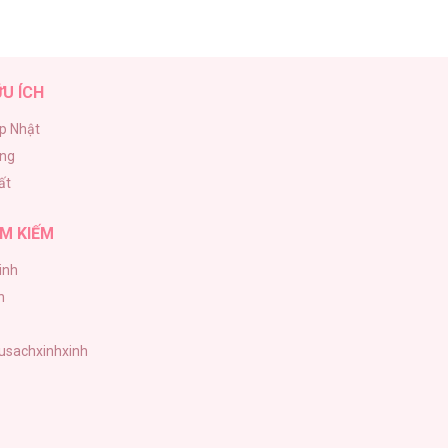
ỮU ÍCH
p Nhật
ăng
ất
M KIẾM
inh
h
tusachxinhxinh