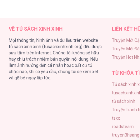
VỀ TỦ SÁCH XINH XINH
LIÊN KẾT H
Mọi thông tin, hình ảnh và dữ liệu trên website
Truyện Mới Cậ
tủ sách xinh xinh (tusachxinhxinh.org) đều được
Truyện Mới Đ
sưu tầm trên Internet. Chúng tôi không sở hữu
Truyện Hot Nh
hay chịu trách nhiệm bản quyền nội dung. Nếu
làm ảnh hưởng đến cá nhân hoặc bất cứ tổ
chức nào, khi có yêu cầu, chúng tôi sẽ xem xét
TỪ KHÓA TÌ
và gỡ bỏ ngay lập tức.
Tủ sách xinh x
tusachxinhxin
tủ sách xinh
Truyện tranh 
tsxx
roadsteam
truyen3hsang