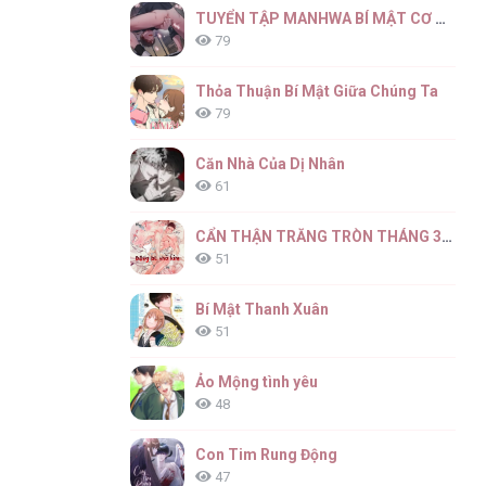
TUYỂN TẬP MANHWA BÍ MẬT CƠ THỂ
79
Thỏa Thuận Bí Mật Giữa Chúng Ta
79
Căn Nhà Của Dị Nhân
61
CẨN THẬN TRĂNG TRÒN THÁNG 3 ĐẤY
51
Bí Mật Thanh Xuân
51
Ảo Mộng tình yêu
48
Con Tim Rung Động
47