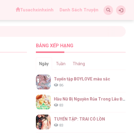
Tusachxinhxinh
Danh Sách Truyện
BẢNG XẾP HẠNG
Ngày
Tuần
Tháng
Tuyển tập BOYLOVE màu sắc
86
Hầu Nữ Bị Nguyền Rủa Trong Lâu Đài Của Công Tước
83
TUYỂN TẬP: TRAI CÓ LỒN
83