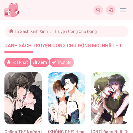
Togg
navig
Tủ Sách Xinh Xinh
Truyện Công Chủ Động
DANH SÁCH TRUYỆN CÔNG CHỦ ĐỘNG MỚI NHẤT - TUSACHXINHXINH (9)
Hot Nhất
Xem
Trọn Bộ
Chẳng Thể Ngừng Lại
(KHÔNG CHE) Hang Thỏ
[CNT] Đang Nuôi Dưỡ