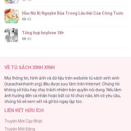
Hầu Nữ Bị Nguyền Rủa Trong Lâu Đài Của Công Tước
83
Tổng hợp boylove 18+
83
TUYỂN TẬP: TRAI CÓ LỒN
82
VỀ TỦ SÁCH XINH XINH
ONESHORT BÁI THIẾN
Mọi thông tin, hình ảnh và dữ liệu trên website tủ sách xinh xinh
82
(tusachxinhxinh.org) đều được sưu tầm trên Internet. Chúng tôi
không sở hữu hay chịu trách nhiệm bản quyền nội dung. Nếu làm
TUYỂN TẬP MANHWA BÍ MẬT CƠ THỂ
ảnh hưởng đến cá nhân hoặc bất cứ tổ chức nào, khi có yêu cầu,
74
chúng tôi sẽ xem xét và gỡ bỏ ngay lập tức.
LIÊN KẾT HỮU ÍCH
Mối Tình Thầm Kín
59
Truyện Mới Cập Nhật
Truyện Mới Đăng
Căn Nhà Của Dị Nhân