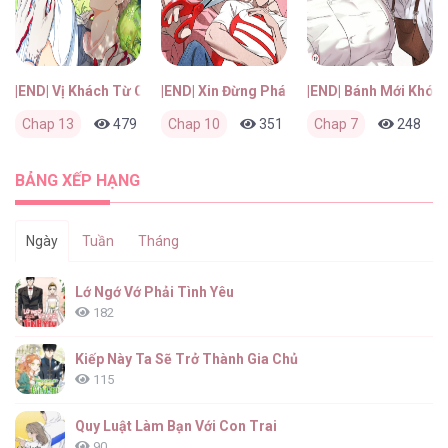
|END| Vị Khách Từ Căn Nhà Phía Sau
|END| Xin Đừng Phá Vỡ Sự Bình Yên Vốn Có
|END| Bánh Mới Khó 
Chap 13
479
0
Chap 10
2 tháng trước
351
0
Chap 7
2 tháng trước
248
BẢNG XẾP HẠNG
Ngày
Tuần
Tháng
Lớ Ngớ Vớ Phải Tình Yêu
182
Kiếp Này Ta Sẽ Trở Thành Gia Chủ
115
Quy Luật Làm Bạn Với Con Trai
90