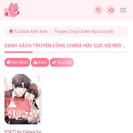
Togg
navig
Tủ Sách Xinh Xinh
Truyện Công Chiếm Hữu Cực Độ
DANH SÁCH TRUYỆN CÔNG CHIẾM HỮU CỰC ĐỘ MỚI NHẤT - TUSACHXINHXINH (1)
Hot Nhất
Xem
Trọn Bộ
[CNT] Vợ Chồng Son