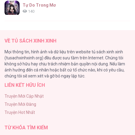
Tự Do Trong Mơ
140
Thiên Đường Táo Xanh
138
VỀ TỦ SÁCH XINH XINH
Tình Chàng 30
Mọi thông tin, hình ảnh và dữ liệu trên website tủ sách xinh xinh
102
(tusachxinhxinh.org) đều được sưu tầm trên Internet. Chúng tôi
không sở hữu hay chịu trách nhiệm bản quyền nội dung. Nếu làm
Nguyện Ước Vô Vọng Của Ma Nữ
ảnh hưởng đến cá nhân hoặc bất cứ tổ chức nào, khi có yêu cầu,
101
chúng tôi sẽ xem xét và gỡ bỏ ngay lập tức.
LIÊN KẾT HỮU ÍCH
Đầm Sen Héo Úa
95
Truyện Mới Cập Nhật
Truyện Mới Đăng
Phạm Luật
Truyện Hot Nhất
88
TỪ KHÓA TÌM KIẾM