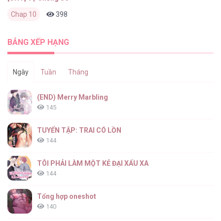
Chap 10
398
0
2 tháng trước
BẢNG XẾP HẠNG
Ngày
Tuần
Tháng
(END) Merry Marbling
145
TUYỂN TẬP: TRAI CÓ LỒN
144
TÔI PHẢI LÀM MỘT KẺ ĐẠI XẤU XA
144
Tổng hợp oneshot
140