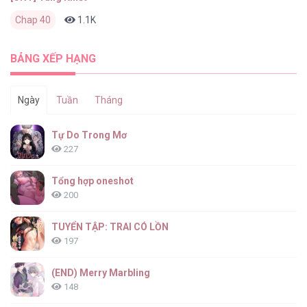
Chap 40
1.1K
0
1 tuần trước
BẢNG XẾP HẠNG
Ngày
Tuần
Tháng
Tự Do Trong Mơ
227
Tổng hợp oneshot
200
TUYỂN TẬP: TRAI CÓ LỒN
197
(END) Merry Marbling
148