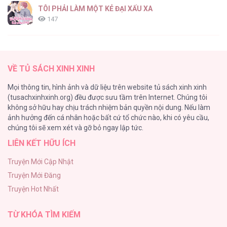
TÔI PHẢI LÀM MỘT KẺ ĐẠI XẤU XA
147
Thiên Đường Táo Xanh
145
VỀ TỦ SÁCH XINH XINH
Cây Không Có Rễ
Mọi thông tin, hình ảnh và dữ liệu trên website tủ sách xinh xinh
116
(tusachxinhxinh.org) đều được sưu tầm trên Internet. Chúng tôi
không sở hữu hay chịu trách nhiệm bản quyền nội dung. Nếu làm
Làm vị cứu tinh thật dễ dàng
ảnh hưởng đến cá nhân hoặc bất cứ tổ chức nào, khi có yêu cầu,
113
chúng tôi sẽ xem xét và gỡ bỏ ngay lập tức.
LIÊN KẾT HỮU ÍCH
|END| Định Tên Mối Quan Hệ
109
Truyện Mới Cập Nhật
Truyện Mới Đăng
Phạm Luật
Truyện Hot Nhất
106
TỪ KHÓA TÌM KIẾM