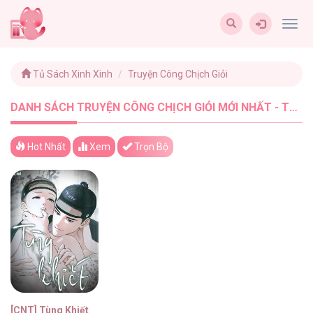
Togg
navig
Tủ Sách Xinh Xinh
Truyện Công Chịch Giỏi
DANH SÁCH TRUYỆN CÔNG CHỊCH GIỎI MỚI NHẤT - TUSACHXINHXINH (1)
Hot Nhất
Xem
Trọn Bộ
[CNT] Tùng Khiết