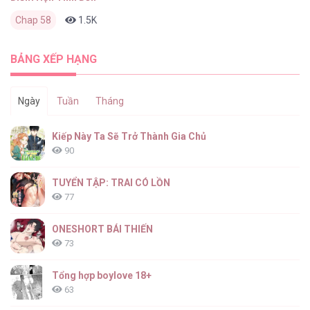
Chap 58
1.5K
0
2 tháng trước
BẢNG XẾP HẠNG
Ngày
Tuần
Tháng
Kiếp Này Ta Sẽ Trở Thành Gia Chủ
90
TUYỂN TẬP: TRAI CÓ LỒN
77
ONESHORT BÁI THIẾN
73
Tổng hợp boylove 18+
63