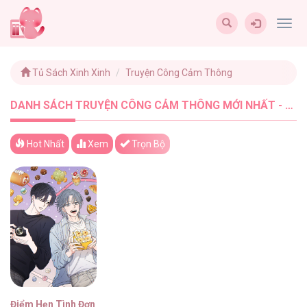
Togg
navig
Tủ Sách Xinh Xinh
Truyện Công Cảm Thông
DANH SÁCH TRUYỆN CÔNG CẢM THÔNG MỚI NHẤT - TUSACHXINHXINH (1)
Hot Nhất
Xem
Trọn Bộ
Điểm Hẹn Tình Đơn Phương