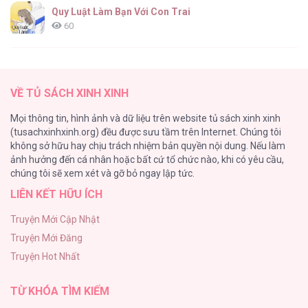
Quy Luật Làm Bạn Với Con Trai
60
Fan cuồng Boylove bị triệu hồi tới một thế giới lạ
57
VỀ TỦ SÁCH XINH XINH
Lớ Ngớ Vớ Phải Tình Yêu
Mọi thông tin, hình ảnh và dữ liệu trên website tủ sách xinh xinh
50
(tusachxinhxinh.org) đều được sưu tầm trên Internet. Chúng tôi
không sở hữu hay chịu trách nhiệm bản quyền nội dung. Nếu làm
Tuyển Tập Manhwa Ngắn Bạo Dăm
ảnh hưởng đến cá nhân hoặc bất cứ tổ chức nào, khi có yêu cầu,
44
chúng tôi sẽ xem xét và gỡ bỏ ngay lập tức.
LIÊN KẾT HỮU ÍCH
CẨN THẬN TRĂNG TRÒN THÁNG 3 ĐẤY
43
Truyện Mới Cập Nhật
Truyện Mới Đăng
Con Tim Rung Động
Truyện Hot Nhất
41
TỪ KHÓA TÌM KIẾM