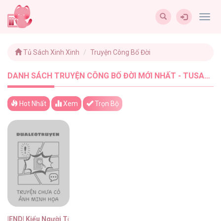
Togg
navig
Tủ Sách Xinh Xinh
Truyện Công Bố Đời
DANH SÁCH TRUYỆN CÔNG BỐ ĐỜI MỚI NHẤT - TUSACHXINHXINH (1)
Hot Nhất
Xem
Trọn Bộ
|END| Kiểu Người Tôi Ghét Chính Là Cậu