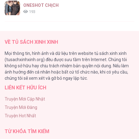
ONESHOT CHỊCH
193
Tổng hợp boylove 18+
187
VỀ TỦ SÁCH XINH XINH
Kiếp Này Ta Sẽ Trở Thành Gia Chủ
Mọi thông tin, hình ảnh và dữ liệu trên website tủ sách xinh xinh
184
(tusachxinhxinh.org) đều được sưu tầm trên Internet. Chúng tôi
không sở hữu hay chịu trách nhiệm bản quyền nội dung. Nếu làm
Cuộc Sống Sung Sướng Trong Tù
ảnh hưởng đến cá nhân hoặc bất cứ tổ chức nào, khi có yêu cầu,
140
chúng tôi sẽ xem xét và gỡ bỏ ngay lập tức.
LIÊN KẾT HỮU ÍCH
Đứa Nhỏ Không Phải Là Con Anh
132
Truyện Mới Cập Nhật
Truyện Mới Đăng
Mùa Xuân Hoa Nở
Truyện Hot Nhất
104
TỪ KHÓA TÌM KIẾM