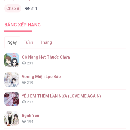
Chap 8
311
0
2 tháng trước
BẢNG XẾP HẠNG
Ngày
Tuần
Tháng
Cô Nàng Hết Thuốc Chữa
231
Vương Miện Lục Bảo
219
YÊU EM THÊM LẦN NỮA (LOVE ME AGAIN)
217
Bệnh Yêu
194