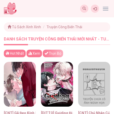
Togg
navig
Tủ Sách Xinh Xinh
Truyện Công Biến Thái
DANH SÁCH TRUYỆN CÔNG BIẾN THÁI MỚI NHẤT - TUSACHXINHXINH (5)
Hot Nhất
Xem
Trọn Bộ
[CNT] Gã Đeo Kính Kỳ Lạ Phải Lòng Tôi
[DITTO] Guiding Điên Loạn
[CNT] Chủ Nhân Của 