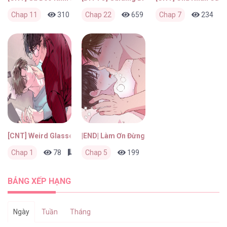
Chap 11
310
0
Chap 22
1 tuần trước
659
0
Chap 7
1 tuần trước
234
[CNT] Weird Glasses
|END| Làm Ơn Đừng Siết Chặt Nữa!
Chap 1
78
0
Chap 5
1 tháng trước
199
0
2 tháng trước
BẢNG XẾP HẠNG
Ngày
Tuần
Tháng