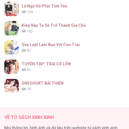
Lớ Ngớ Vớ Phải Tình Yêu
109
Kiếp Này Ta Sẽ Trở Thành Gia Chủ
102
Quy Luật Làm Bạn Với Con Trai
87
TUYỂN TẬP: TRAI CÓ LỒN
81
ONESHORT BÁI THIẾN
79
Tổng hợp boylove 18+
75
VỀ TỦ SÁCH XINH XINH
TUYỂN TẬP MANHWA BÍ MẬT CƠ THỂ
Mọi thông tin, hình ảnh và dữ liệu trên website tủ sách xinh xinh
72