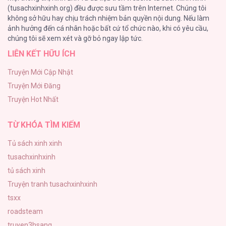
(tusachxinhxinh.org) đều được sưu tầm trên Internet. Chúng tôi
không sở hữu hay chịu trách nhiệm bản quyền nội dung. Nếu làm
Hầu Nữ Bị Nguyền Rủa Trong Lâu Đài Của Công Tước
ảnh hưởng đến cá nhân hoặc bất cứ tổ chức nào, khi có yêu cầu,
68
chúng tôi sẽ xem xét và gỡ bỏ ngay lập tức.
LIÊN KẾT HỮU ÍCH
CẨN THẬN TRĂNG TRÒN THÁNG 3 ĐẤY
51
Truyện Mới Cập Nhật
Truyện Mới Đăng
Tuyển Tập Manhwa Ngắn Bạo Dăm
Truyện Hot Nhất
49
TỪ KHÓA TÌM KIẾM
Tủ sách xinh xinh
tusachxinhxinh
tủ sách xinh
Truyện tranh tusachxinhxinh
tsxx
roadsteam
truyen3hsang