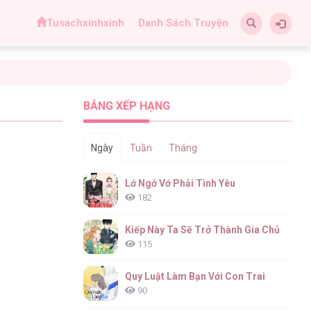
Tusachxinhxinh
Danh Sách Truyện
BẢNG XẾP HẠNG
Ngày
Tuần
Tháng
Lớ Ngớ Vớ Phải Tình Yêu
182
Kiếp Này Ta Sẽ Trở Thành Gia Chủ
115
Quy Luật Làm Bạn Với Con Trai
90