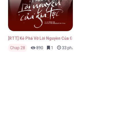
[RTT] Kẻ Phá Vỡ Lời Nguyền Của Gia Tộc
Chap 28
890
1
33 phút trước