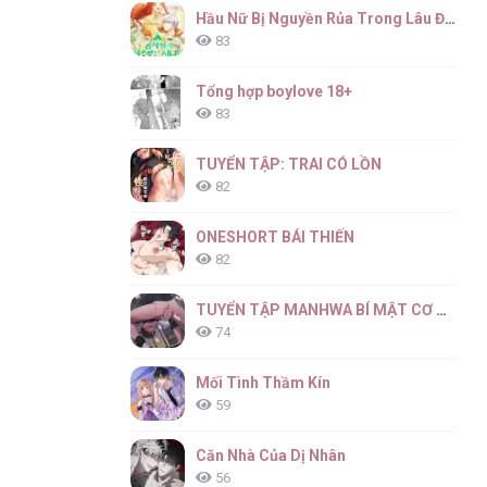
Hầu Nữ Bị Nguyền Rủa Trong Lâu Đài Của Công Tước
83
Tổng hợp boylove 18+
83
TUYỂN TẬP: TRAI CÓ LỒN
82
ONESHORT BÁI THIẾN
82
TUYỂN TẬP MANHWA BÍ MẬT CƠ THỂ
74
Mối Tình Thầm Kín
59
Căn Nhà Của Dị Nhân
56