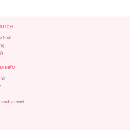
ỮU ÍCH
p Nhật
ăng
ất
M KIẾM
inh
h
tusachxinhxinh