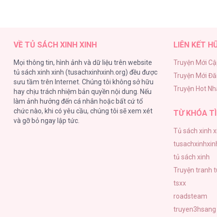
VỀ TỦ SÁCH XINH XINH
LIÊN KẾT H
Mọi thông tin, hình ảnh và dữ liệu trên website
Truyện Mới Cậ
tủ sách xinh xinh (tusachxinhxinh.org) đều được
Truyện Mới Đ
sưu tầm trên Internet. Chúng tôi không sở hữu
Truyện Hot Nh
hay chịu trách nhiệm bản quyền nội dung. Nếu
làm ảnh hưởng đến cá nhân hoặc bất cứ tổ
chức nào, khi có yêu cầu, chúng tôi sẽ xem xét
TỪ KHÓA TÌ
và gỡ bỏ ngay lập tức.
Tủ sách xinh x
tusachxinhxin
tủ sách xinh
Truyện tranh 
tsxx
roadsteam
truyen3hsang