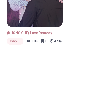
(KHÔNG CHE) Love Remedy
Chap 60
1.8K
1
4 tuần trước