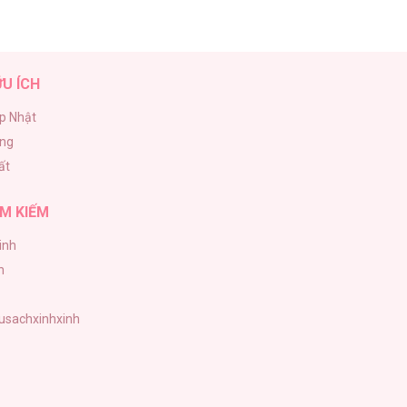
ỮU ÍCH
p Nhật
ăng
ất
M KIẾM
inh
h
tusachxinhxinh