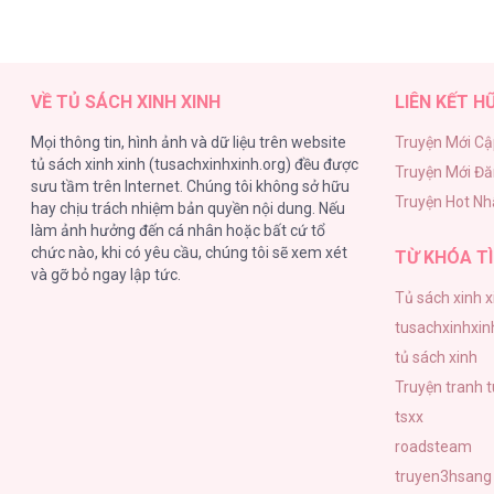
VỀ TỦ SÁCH XINH XINH
LIÊN KẾT H
Mọi thông tin, hình ảnh và dữ liệu trên website
Truyện Mới Cậ
tủ sách xinh xinh (tusachxinhxinh.org) đều được
Truyện Mới Đ
sưu tầm trên Internet. Chúng tôi không sở hữu
Truyện Hot Nh
hay chịu trách nhiệm bản quyền nội dung. Nếu
làm ảnh hưởng đến cá nhân hoặc bất cứ tổ
chức nào, khi có yêu cầu, chúng tôi sẽ xem xét
TỪ KHÓA TÌ
và gỡ bỏ ngay lập tức.
Tủ sách xinh x
tusachxinhxin
tủ sách xinh
Truyện tranh 
tsxx
roadsteam
truyen3hsang