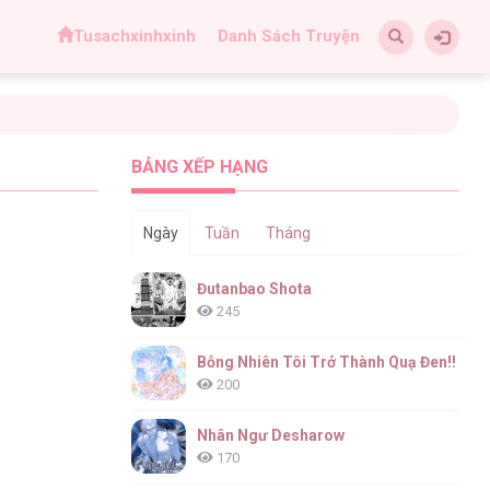
Tusachxinhxinh
Danh Sách Truyện
BẢNG XẾP HẠNG
Ngày
Tuần
Tháng
Đutanbao Shota
245
Bỗng Nhiên Tôi Trở Thành Quạ Đen!!
200
Nhân Ngư Desharow
170