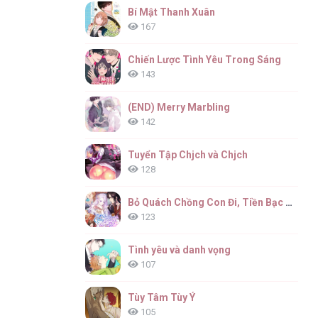
Bí Mật Thanh Xuân
167
Chiến Lược Tình Yêu Trong Sáng
143
(END) Merry Marbling
142
Tuyển Tập Chjch và Chjch
128
Bỏ Quách Chồng Con Đi, Tiền Bạc Mới Là Tất Cả
123
Tình yêu và danh vọng
107
Tùy Tâm Tùy Ý
105