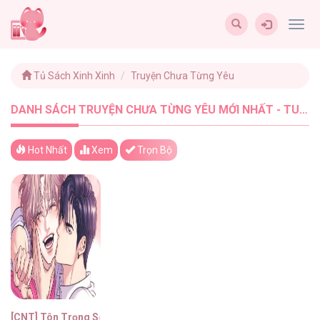
Togg
navig
Tủ Sách Xinh Xinh
Truyện Chưa Từng Yêu
DANH SÁCH TRUYỆN CHƯA TỪNG YÊU MỚI NHẤT - TUSACHXINHXINH (1)
Hot Nhất
Xem
Trọn Bộ
[CNT] Tôn Trọng Sở Thích