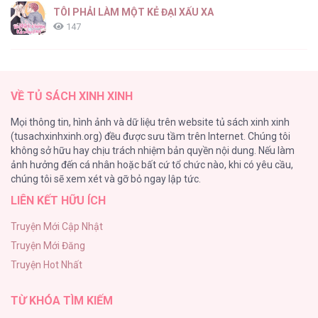
TÔI PHẢI LÀM MỘT KẺ ĐẠI XẤU XA
147
Thiên Đường Táo Xanh
145
VỀ TỦ SÁCH XINH XINH
Cây Không Có Rễ
Mọi thông tin, hình ảnh và dữ liệu trên website tủ sách xinh xinh
116
(tusachxinhxinh.org) đều được sưu tầm trên Internet. Chúng tôi
không sở hữu hay chịu trách nhiệm bản quyền nội dung. Nếu làm
Làm vị cứu tinh thật dễ dàng
ảnh hưởng đến cá nhân hoặc bất cứ tổ chức nào, khi có yêu cầu,
113
chúng tôi sẽ xem xét và gỡ bỏ ngay lập tức.
LIÊN KẾT HỮU ÍCH
|END| Định Tên Mối Quan Hệ
109
Truyện Mới Cập Nhật
Truyện Mới Đăng
Phạm Luật
Truyện Hot Nhất
106
TỪ KHÓA TÌM KIẾM