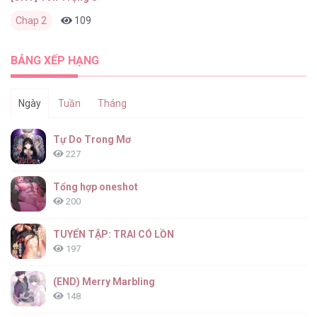
Chap 2
109
0
2 tháng trước
BẢNG XẾP HẠNG
Ngày
Tuần
Tháng
Tự Do Trong Mơ
227
Tổng hợp oneshot
200
TUYỂN TẬP: TRAI CÓ LỒN
197
(END) Merry Marbling
148