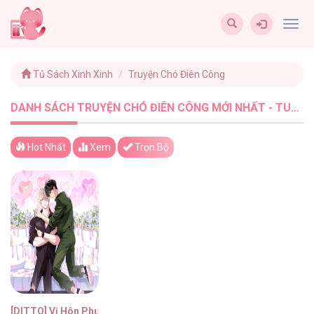
Togg
navig
Tủ Sách Xinh Xinh
Truyện Chó Điên Công
DANH SÁCH TRUYỆN CHÓ ĐIÊN CÔNG MỚI NHẤT - TUSACHXINHXINH (1)
Hot Nhất
Xem
Trọn Bộ
[DITTO] Vị Hôn Phu Dễ Xấu Hổ Của Tôi