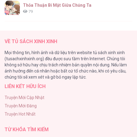
Thỏa Thuận Bí Mật Giữa Chúng Ta
79
Căn Nhà Của Dị Nhân
61
VỀ TỦ SÁCH XINH XINH
CẨN THẬN TRĂNG TRÒN THÁNG 3 ĐẤY
Mọi thông tin, hình ảnh và dữ liệu trên website tủ sách xinh xinh
51
(tusachxinhxinh.org) đều được sưu tầm trên Internet. Chúng tôi
không sở hữu hay chịu trách nhiệm bản quyền nội dung. Nếu làm
Bí Mật Thanh Xuân
ảnh hưởng đến cá nhân hoặc bất cứ tổ chức nào, khi có yêu cầu,
51
chúng tôi sẽ xem xét và gỡ bỏ ngay lập tức.
LIÊN KẾT HỮU ÍCH
Ảo Mộng tình yêu
48
Truyện Mới Cập Nhật
Truyện Mới Đăng
Con Tim Rung Động
Truyện Hot Nhất
47
TỪ KHÓA TÌM KIẾM