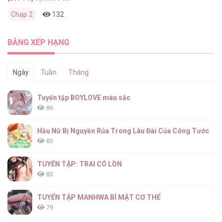
Chap 2
132
0
2 tháng trước
BẢNG XẾP HẠNG
Ngày
Tuần
Tháng
Tuyển tập BOYLOVE màu sắc
86
Hầu Nữ Bị Nguyền Rủa Trong Lâu Đài Của Công Tước
83
TUYỂN TẬP: TRAI CÓ LỒN
83
TUYỂN TẬP MANHWA BÍ MẬT CƠ THỂ
79