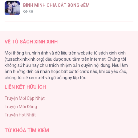
BÌNH MINH CHIA CẮT BÓNG ĐÊM
38
Thung Lũng Hẹp
27
VỀ TỦ SÁCH XINH XINH
Nuôi Vị Hôn Phu Bằng Tiền Bạc
Mọi thông tin, hình ảnh và dữ liệu trên website tủ sách xinh xinh
26
(tusachxinhxinh.org) đều được sưu tầm trên Internet. Chúng tôi
không sở hữu hay chịu trách nhiệm bản quyền nội dung. Nếu làm
Rổn Nước Lì
ảnh hưởng đến cá nhân hoặc bất cứ tổ chức nào, khi có yêu cầu,
26
chúng tôi sẽ xem xét và gỡ bỏ ngay lập tức.
LIÊN KẾT HỮU ÍCH
Tuyển Tập Manhwa Côn Trùng
26
Truyện Mới Cập Nhật
Truyện Mới Đăng
Phạm Luật
Truyện Hot Nhất
25
TỪ KHÓA TÌM KIẾM