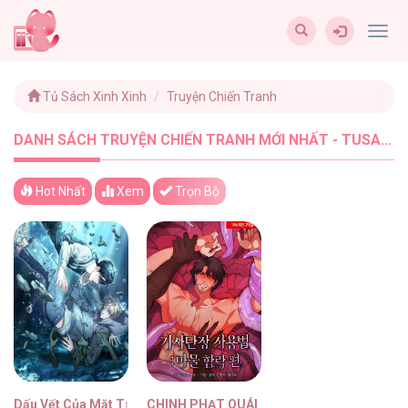
Togg
navig
Tủ Sách Xinh Xinh
Truyện Chiến Tranh
DANH SÁCH TRUYỆN CHIẾN TRANH MỚI NHẤT - TUSACHXINHXINH (2)
Hot Nhất
Xem
Trọn Bộ
Dấu Vết Của Mặt Trời
CHINH PHẠT QUÁI VẬT