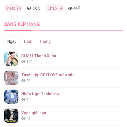
Chap 94
1.6K
0
Chap 14
1 tháng trước
447
0
2 tháng trước
BẢNG XẾP HẠNG
Ngày
Tuần
Tháng
Bí Mật Thanh Xuân
149
Tuyển tập BOYLOVE màu sắc
87
Nhân Ngư Desharow
74
Vạch giới hạn
43