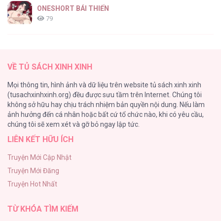
ONESHORT BÁI THIẾN
79
Tổng hợp boylove 18+
75
VỀ TỦ SÁCH XINH XINH
TUYỂN TẬP MANHWA BÍ MẬT CƠ THỂ
Mọi thông tin, hình ảnh và dữ liệu trên website tủ sách xinh xinh
72
(tusachxinhxinh.org) đều được sưu tầm trên Internet. Chúng tôi
không sở hữu hay chịu trách nhiệm bản quyền nội dung. Nếu làm
Hầu Nữ Bị Nguyền Rủa Trong Lâu Đài Của Công Tước
ảnh hưởng đến cá nhân hoặc bất cứ tổ chức nào, khi có yêu cầu,
68
chúng tôi sẽ xem xét và gỡ bỏ ngay lập tức.
LIÊN KẾT HỮU ÍCH
CẨN THẬN TRĂNG TRÒN THÁNG 3 ĐẤY
51
Truyện Mới Cập Nhật
Truyện Mới Đăng
Tuyển Tập Manhwa Ngắn Bạo Dăm
Truyện Hot Nhất
49
TỪ KHÓA TÌM KIẾM