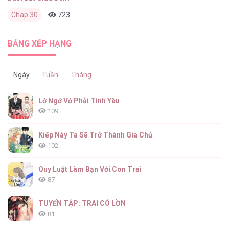
Chap 30
723
0
2 tháng trước
BẢNG XẾP HẠNG
Ngày
Tuần
Tháng
Lớ Ngớ Vớ Phải Tình Yêu
109
Kiếp Này Ta Sẽ Trở Thành Gia Chủ
102
Quy Luật Làm Bạn Với Con Trai
87
TUYỂN TẬP: TRAI CÓ LỒN
81