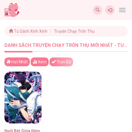
Togg
navig
Tủ Sách Xinh Xinh
Truyện Chạy Trốn Thụ
DANH SÁCH TRUYỆN CHẠY TRỐN THỤ MỚI NHẤT - TUSACHXINHXINH (1)
Hot Nhất
Xem
Trọn Bộ
Đuổi Bắt Giữa Đêm Ngọt Ngào