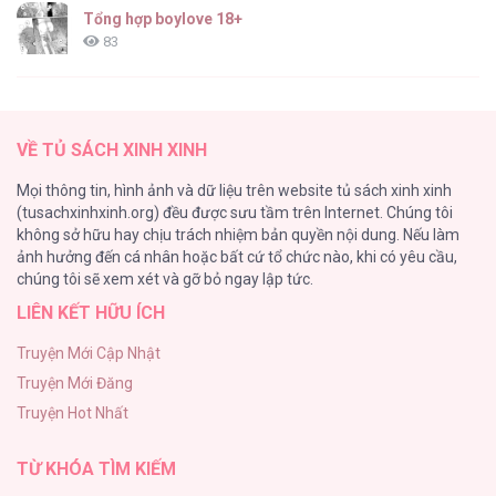
Tổng hợp boylove 18+
83
TUYỂN TẬP: TRAI CÓ LỒN
82
VỀ TỦ SÁCH XINH XINH
ONESHORT BÁI THIẾN
Mọi thông tin, hình ảnh và dữ liệu trên website tủ sách xinh xinh
82
(tusachxinhxinh.org) đều được sưu tầm trên Internet. Chúng tôi
không sở hữu hay chịu trách nhiệm bản quyền nội dung. Nếu làm
TUYỂN TẬP MANHWA BÍ MẬT CƠ THỂ
ảnh hưởng đến cá nhân hoặc bất cứ tổ chức nào, khi có yêu cầu,
74
chúng tôi sẽ xem xét và gỡ bỏ ngay lập tức.
LIÊN KẾT HỮU ÍCH
Mối Tình Thầm Kín
59
Truyện Mới Cập Nhật
Truyện Mới Đăng
Căn Nhà Của Dị Nhân
Truyện Hot Nhất
56
TỪ KHÓA TÌM KIẾM