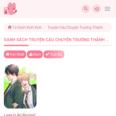
Togg
navig
Tủ Sách Xinh Xinh
Truyện Câu Chuyện Trưởng Thành
DANH SÁCH TRUYỆN CÂU CHUYỆN TRƯỞNG THÀNH MỚI NHẤT - TUSACHXINHXINH (1)
Hot Nhất
Xem
Trọn Bộ
Love Is An Illusion! Super Star