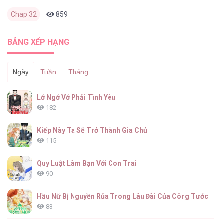
Chap 32
859
0
2 tháng trước
BẢNG XẾP HẠNG
Ngày
Tuần
Tháng
Lớ Ngớ Vớ Phải Tình Yêu
182
Kiếp Này Ta Sẽ Trở Thành Gia Chủ
115
Quy Luật Làm Bạn Với Con Trai
90
Hầu Nữ Bị Nguyền Rủa Trong Lâu Đài Của Công Tước
83