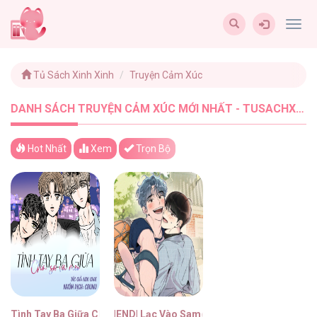
Togg
navig
Tủ Sách Xinh Xinh
Truyện Cảm Xúc
DANH SÁCH TRUYỆN CẢM XÚC MỚI NHẤT - TUSACHXINHXINH (2)
Hot Nhất
Xem
Trọn Bộ
Tình Tay Ba Giữa Chó, Sói Và Mèo
|END| Lạc Vào Samcheonpo