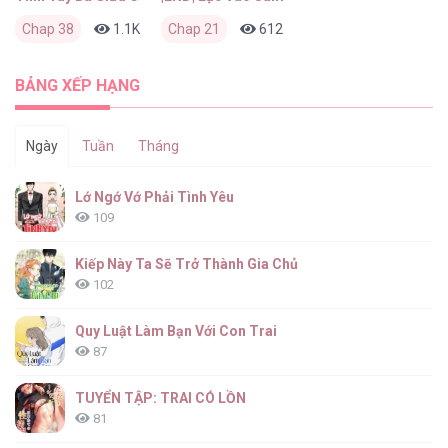
Chap 38
1.1K
0
Chap 21
2 tháng trước
612
0
2 tháng trước
BẢNG XẾP HẠNG
Ngày
Tuần
Tháng
Lớ Ngớ Vớ Phải Tình Yêu
109
Kiếp Này Ta Sẽ Trở Thành Gia Chủ
102
Quy Luật Làm Bạn Với Con Trai
87
TUYỂN TẬP: TRAI CÓ LỒN
81