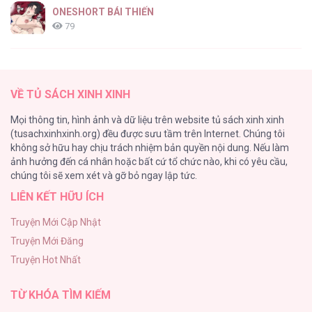
ONESHORT BÁI THIẾN
79
Tổng hợp boylove 18+
75
VỀ TỦ SÁCH XINH XINH
TUYỂN TẬP MANHWA BÍ MẬT CƠ THỂ
Mọi thông tin, hình ảnh và dữ liệu trên website tủ sách xinh xinh
72
(tusachxinhxinh.org) đều được sưu tầm trên Internet. Chúng tôi
không sở hữu hay chịu trách nhiệm bản quyền nội dung. Nếu làm
Hầu Nữ Bị Nguyền Rủa Trong Lâu Đài Của Công Tước
ảnh hưởng đến cá nhân hoặc bất cứ tổ chức nào, khi có yêu cầu,
68
chúng tôi sẽ xem xét và gỡ bỏ ngay lập tức.
LIÊN KẾT HỮU ÍCH
CẨN THẬN TRĂNG TRÒN THÁNG 3 ĐẤY
51
Truyện Mới Cập Nhật
Truyện Mới Đăng
Tuyển Tập Manhwa Ngắn Bạo Dăm
Truyện Hot Nhất
49
TỪ KHÓA TÌM KIẾM