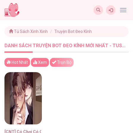
Togg
navig
Tủ Sách Xinh Xinh
Truyện Bot Đeo Kính
DANH SÁCH TRUYỆN BOT ĐEO KÍNH MỚI NHẤT - TUSACHXINHXINH (1)
Hot Nhất
Xem
Trọn Bộ
[CNT] Có Chơi Có Chịu