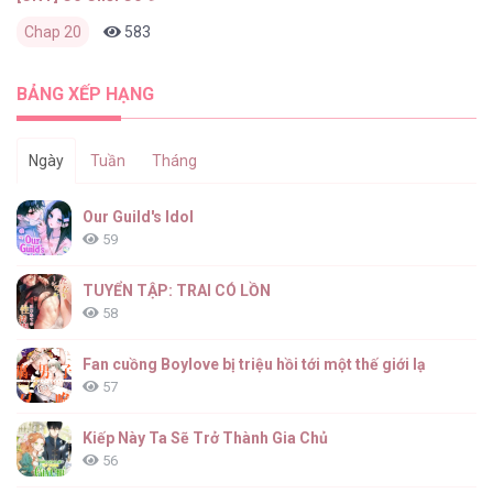
Chap 20
583
0
1 tháng trước
BẢNG XẾP HẠNG
Ngày
Tuần
Tháng
Our Guild's Idol
59
TUYỂN TẬP: TRAI CÓ LỒN
58
Fan cuồng Boylove bị triệu hồi tới một thế giới lạ
57
Kiếp Này Ta Sẽ Trở Thành Gia Chủ
56