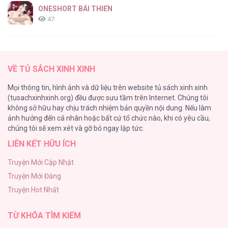
ONESHORT BÁI THIẾN
47
Tổng hợp boylove 18+
37
VỀ TỦ SÁCH XINH XINH
[Oneshot series] Tình ta
Mọi thông tin, hình ảnh và dữ liệu trên website tủ sách xinh xinh
36
(tusachxinhxinh.org) đều được sưu tầm trên Internet. Chúng tôi
không sở hữu hay chịu trách nhiệm bản quyền nội dung. Nếu làm
Tuyển Tập Manhwa Ngắn Bạo Dăm
ảnh hưởng đến cá nhân hoặc bất cứ tổ chức nào, khi có yêu cầu,
34
chúng tôi sẽ xem xét và gỡ bỏ ngay lập tức.
LIÊN KẾT HỮU ÍCH
Khế Ước Hôn Nhân Của Mẹ Tôi
34
Truyện Mới Cập Nhật
Truyện Mới Đăng
Bạn Của Em Trai
Truyện Hot Nhất
33
TỪ KHÓA TÌM KIẾM