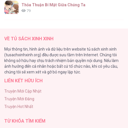
Thỏa Thuận Bí Mật Giữa Chúng Ta
79
Căn Nhà Của Dị Nhân
61
VỀ TỦ SÁCH XINH XINH
CẨN THẬN TRĂNG TRÒN THÁNG 3 ĐẤY
Mọi thông tin, hình ảnh và dữ liệu trên website tủ sách xinh xinh
51
(tusachxinhxinh.org) đều được sưu tầm trên Internet. Chúng tôi
không sở hữu hay chịu trách nhiệm bản quyền nội dung. Nếu làm
Bí Mật Thanh Xuân
ảnh hưởng đến cá nhân hoặc bất cứ tổ chức nào, khi có yêu cầu,
51
chúng tôi sẽ xem xét và gỡ bỏ ngay lập tức.
LIÊN KẾT HỮU ÍCH
Ảo Mộng tình yêu
48
Truyện Mới Cập Nhật
Truyện Mới Đăng
Con Tim Rung Động
Truyện Hot Nhất
47
TỪ KHÓA TÌM KIẾM