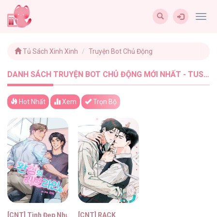
Togg
navig
Tủ Sách Xinh Xinh
Truyện Bot Chủ Động
DANH SÁCH TRUYỆN BOT CHỦ ĐỘNG MỚI NHẤT - TUSACHXINHXINH (2)
Hot Nhất
Xem
Trọn Bộ
[CNT] Tình Đẹp Như Mơ
[CNT] RACK