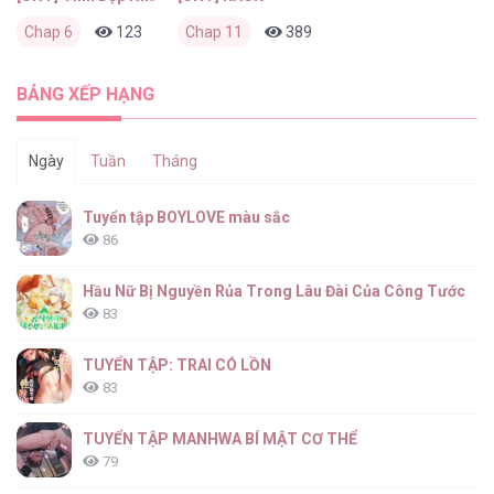
Chap 6
123
0
Chap 11
2 tuần trước
389
0
1 tháng trước
BẢNG XẾP HẠNG
Ngày
Tuần
Tháng
Tuyển tập BOYLOVE màu sắc
86
Hầu Nữ Bị Nguyền Rủa Trong Lâu Đài Của Công Tước
83
TUYỂN TẬP: TRAI CÓ LỒN
83
TUYỂN TẬP MANHWA BÍ MẬT CƠ THỂ
79