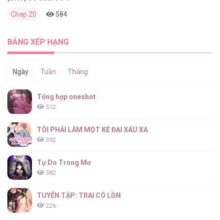
Chap 20
584
0
1 tháng trước
BẢNG XẾP HẠNG
Ngày
Tuần
Tháng
Tổng hợp oneshot
512
TÔI PHẢI LÀM MỘT KẺ ĐẠI XẤU XA
392
Tự Do Trong Mơ
382
TUYỂN TẬP: TRAI CÓ LỒN
226