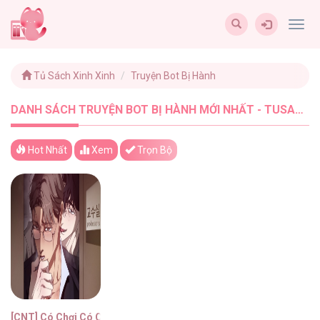
Togg
navig
Tủ Sách Xinh Xinh
Truyện Bot Bị Hành
DANH SÁCH TRUYỆN BOT BỊ HÀNH MỚI NHẤT - TUSACHXINHXINH (1)
Hot Nhất
Xem
Trọn Bộ
[CNT] Có Chơi Có Chịu