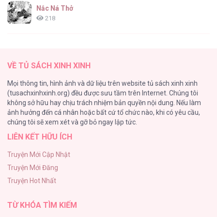
Nắc Ná Thở
218
Nhân Ngư Desharow
205
VỀ TỦ SÁCH XINH XINH
Cây Không Có Rễ
Mọi thông tin, hình ảnh và dữ liệu trên website tủ sách xinh xinh
191
(tusachxinhxinh.org) đều được sưu tầm trên Internet. Chúng tôi
không sở hữu hay chịu trách nhiệm bản quyền nội dung. Nếu làm
Làm vị cứu tinh thật dễ dàng
ảnh hưởng đến cá nhân hoặc bất cứ tổ chức nào, khi có yêu cầu,
186
chúng tôi sẽ xem xét và gỡ bỏ ngay lập tức.
LIÊN KẾT HỮU ÍCH
Thiên Đường Táo Xanh
156
Truyện Mới Cập Nhật
Truyện Mới Đăng
(END) Merry Marbling
Truyện Hot Nhất
150
TỪ KHÓA TÌM KIẾM